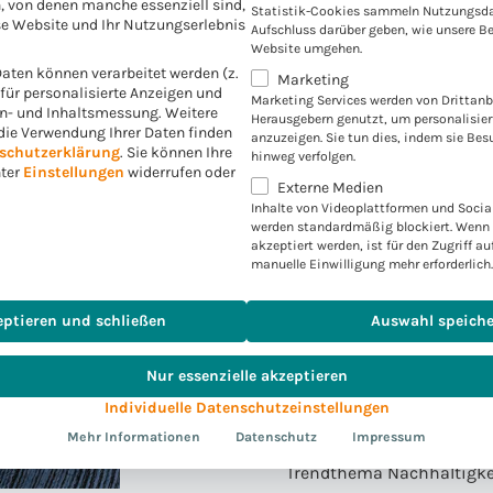
, von denen manche essenziell sind,
Statistik-Cookies sammeln Nutzungsda
e Website und Ihr Nutzungserlebnis
Aufschluss darüber geben, wie unsere B
Erfahren Sie in dieser Ausg
Website umgehen.
ten können verarbeitet werden (z.
Marketing
. für personalisierte Anzeigen und
Marketing Services werden von Drittanb
warum Versicherer bei der
en- und Inhaltsmessung.
Weitere
Herausgebern genutzt, um personalisie
die Verwendung Ihrer Daten finden
auf Standard-Bestandsfü
anzuzeigen. Sie tun dies, indem sie Bes
schutzerklärung
.
Sie können Ihre
hinweg verfolgen.
wo hier bei Auswahl und 
nter
Einstellungen
widerrufen oder
Externe Medien
liegen
Inhalte von Videoplattformen und Socia
was die Versicherungswir
werden standardmäßig blockiert. Wenn 
akzeptiert werden, ist für den Zugriff au
von Banken lernen kann –
manuelle Einwilligung mehr erforderlich.
Technologies
wie ein Standard-Output
eptieren und schließen
Auswahl speich
Document Center, in der P
Nur essenzielle akzeptieren
welche Rolle Standards i
Individuelle Datenschutzeinstellungen
Prozessmodellierung spie
Mehr Informationen
Datenschutz
Impressum
und werfen einen Blick au
Trendthema Nachhaltigkeit