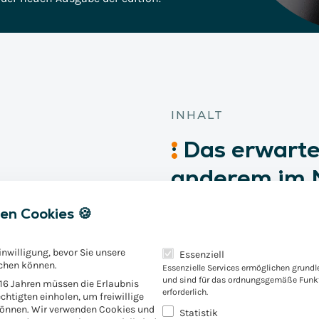
Vertrieb & Marketing
Enterprise Asset
Versicherungs-IT
Management
People & Process
Transformation
Smart Metering
strie: S/4Insights
Digital Innovation Lab
INHALT
:
Das
erwarte
SCM-Insights
Referenzen
Impulse
anderem im 
en Cookies 🍪
Laut Duden ist ein „Standar
auch „als mustergültig, mod
Es folgt eine Liste der Servic
inwilligung, bevor Sie unsere
wonach sich anderes richtet“
Essenziell
chen können.
Essenzielle Services ermöglichen grund
umgehen? Besteht die Lösun
und sind für das ordnungsgemäße Funkt
 16 Jahren müssen die Erlaubnis
anzuwenden? Mitnichten: Vie
erforderlich.
chtigten einholen, um freiwillige
Tauglichkeit zu prüfen und 
können. Wir verwenden Cookies und
Statistik