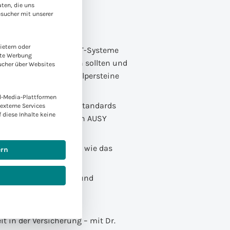
ten, die uns
esucher mit unserer
abe:
ietern oder
 Ablösung veralteter IT-Systeme
rte Werbung
hrungssysteme setzen sollten und
ucher über Websites
Einführung häufig Stolpersteine
l-Media-Plattformen
tschaft in Bezug auf Standards
externe Services
f diese Inhalte keine
 mit Enrico Köhler von AUSY
-Management-System, wie das
ern
raxis funktioniert
n der Datengrundlage und
len
f das
 in der Versicherung – mit Dr.