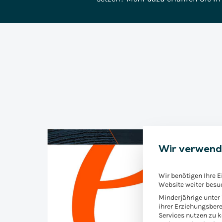
Metall- &
Kunststoffverarbeitung
Non-Profit
Impulse
Magazin für Versicherungen: Edition
Magazin für die Indu
Referenzen
Podcast
Versicherungsmagazin
Impulse
Überblick Industrie 2026
Impulse
Magazin: S/4Insights
Magazin: 
Wir verwend
Wir benötigen Ihre E
Website weiter besu
Minderjährige unter
ihrer Erziehungsbere
Services nutzen zu 