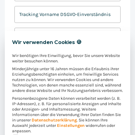
Tracking Vorname DSGVO-Einverständnis
E-Mail
*
Wir verwenden Cookies 🍪
T
Ja, ich bin damit einverstanden, dass
Wir benötigen Ihre Einwilligung, bevor Sie unsere Website
r
Convista mein Nutzungsverhalten via E-
weiter besuchen können.
a
Mail-Tracking nachverfolgbar macht, um
Minderjährige unter 16 Jahren müssen die Erlaubnis ihrer
c
Erziehungsberechtigten einholen, um freiwillige Services
Inhalte und Angebote auf meine Interessen
nutzen zu können. Wir verwenden Cookies und andere
k
abzustimmen.
*
Technologien, von denen manche essenziell sind, während
i
andere diese Website und Ihr Nutzungserlebnis verbessern.
Sie können Ihre Zustimmung zum Tracking Ihrer E-Mail-
n
Interaktionen jederzeit ohne Angabe von Gründen
Personenbezogene Daten können verarbeitet werden (z. B.
g
IP-Adressen), z. B. für personalisierte Anzeigen und Inhalte
widerrufen. Kontaktieren Sie uns dazu direkt unter
oder Anzeigen- und Inhaltsmessung.
Weitere
P
service@convista.com.
Informationen über die Verwendung Ihrer Daten finden Sie
e
in unserer
Datenschutzerklärung
.
Sie können Ihre
D
Ja, ich bin damit einverstanden, dass die
r
Auswahl jederzeit unter
Einstellungen
widerrufen oder
S
Unternehmen der Convista-Gruppe meine
anpassen.
m