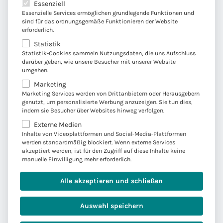
Es folgt eine Liste der Service-Gruppen, für die eine E
G
personenbezogenen Daten verarbeiten, um
Essenziell
i
V
mich per E-Mail über Neuigkeiten,
Essenzielle Services ermöglichen grundlegende Funktionen und
s
sind für das ordnungsgemäße Funktionieren der Website
O
Leistungen, Events und Umfragen der
erforderlich.
s
-
Convista zu informieren und bezüglich
i
Statistik
E
individueller Leistungsangebote sowie
Statistik-Cookies sammeln Nutzungsdaten, die uns Aufschluss
o
i
diesbezüglicher Beratung zu kontaktieren.
darüber geben, wie unsere Besucher mit unserer Website
n
umgehen.
n
Meine personenbezogenen Daten werden in
*
v
Marketing
einem CRM-System gespeichert, das von der
Marketing Services werden von Drittanbietern oder Herausgebern
e
Convista Consulting AG, Köln für die
genutzt, um personalisierte Werbung anzuzeigen. Sie tun dies,
r
Convista-Gruppe betrieben wird.
*
indem sie Besucher über Websites hinweg verfolgen.
s
Externe Medien
Sie können Ihre Einwilligung jederzeit mit Wirkung für
t
Inhalte von Videoplattformen und Social-Media-Plattformen
die Zukunft widerrufen: Über die in unseren E-Mailings
werden standardmäßig blockiert. Wenn externe Services
ä
eingebundene Abmeldefunktion oder mittels einer
akzeptiert werden, ist für den Zugriff auf diese Inhalte keine
n
Nachricht an service@convista.com. Weitere
manuelle Einwilligung mehr erforderlich.
Informationen zum Datenschutz finden Sie in unserer
d
Datenschutzerklärung
; dort finden Sie auch eine
n
Alle akzeptieren und schließen
Übersicht über die Unternehmen der Convista-Gruppe.
i
s
Auswahl speichern
*
Zum Newsletter anmelden