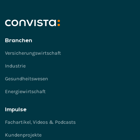
i
n
v
e
r
s
Branchen
t
ä
Versicherungswirtschaft
n
Industrie
d
n
Gesundheitswesen
i
s
Energiewirtschaft
*
Impulse
Fachartikel, Videos & Podcasts
Kundenprojekte