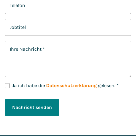
Telefon
Jobtitel
Ihre Nachricht
*
D
Ja ich habe die
Datenschutzerklärung
gelesen.
*
S
G
V
Nachricht senden
O
-
E