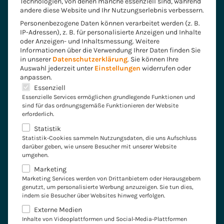
Technologien, von denen manche essenziell sind, während
andere diese Website und Ihr Nutzungserlebnis verbessern.
Personenbezogene Daten können verarbeitet werden (z. B.
IP-Adressen), z. B. für personalisierte Anzeigen und Inhalte
oder Anzeigen- und Inhaltsmessung.
Weitere
Informationen über die Verwendung Ihrer Daten finden Sie
in unserer
Datenschutzerklärung
.
Sie können Ihre
Auswahl jederzeit unter
Einstellungen
widerrufen oder
anpassen.
Es folgt eine Liste der Service-Gruppen, für die eine E
Essenziell
Essenzielle Services ermöglichen grundlegende Funktionen und
Ihr Ansprechpartner im Bereich
sind für das ordnungsgemäße Funktionieren der Website
erforderlich.
Transformationsmanagement
Statistik
Robert Schnittger
Statistik-Cookies sammeln Nutzungsdaten, die uns Aufschluss
darüber geben, wie unsere Besucher mit unserer Website
umgehen.
Marketing
Marketing Services werden von Drittanbietern oder Herausgebern
KONTAKT
genutzt, um personalisierte Werbung anzuzeigen. Sie tun dies,
indem sie Besucher über Websites hinweg verfolgen.
:
Ihr
Kontakt zum Thema
Externe Medien
Strategieberatung
Inhalte von Videoplattformen und Social-Media-Plattformen