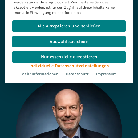
werden standardmäßig blockiert. Wenn externe Services
akzeptiert werden, ist für den Zugriff auf diese Inhalte keine
manuelle Einwilligung mehr erforderlich.
Wir stehen bereit, Ihre Herausforderungen in
greifbare Erfolge zu verwandeln. Lassen Sie
Alle akzeptieren und schließen
uns gemeinsam Ihre Strategie entwickeln und
nahtlos umsetzen.
Auswahl speichern
Jetzt Beratung anfragen
Nur essenzielle akzeptieren
Individuelle Datenschutzeinstellungen
Mehr Informationen
Datenschutz
Impressum