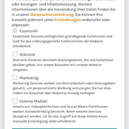
oder Anzeigen- und Inhaltsmessung.
Weitere
Informationen über die Verwendung Ihrer Daten finden Sie
in unserer
Datenschutzerklärung
.
Sie können Ihre
Auswahl jederzeit unter
Einstellungen
widerrufen oder
anpassen.
Branchen- und
Es folgt eine Liste der Service-Gruppen, für die eine E
Essenziell
Essenzielle Services ermöglichen grundlegende Funktionen und
Technologiekompetenz
sind für das ordnungsgemäße Funktionieren der Website
erforderlich.
gezielt einsetzen
Statistik
Statistik-Cookies sammeln Nutzungsdaten, die uns Aufschluss
Unsere langjährige Erfahrung im CX
darüber geben, wie unsere Besucher mit unserer Website
kombinieren wir mit tiefgehender
umgehen.
Branchenkompetenz. Technologisch entwickeln
Marketing
Marketing Services werden von Drittanbietern oder Herausgebern
wir stets Lösungen, die zu den
genutzt, um personalisierte Werbung anzuzeigen. Sie tun dies,
Herausforderungen unserer Kunden passen.
indem sie Besucher über Websites hinweg verfolgen.
Aus den Projekterfahrungen haben wir Best
Externe Medien
Practice-Ansätze entwickelt, die wir
Inhalte von Videoplattformen und Social-Media-Plattformen
werden standardmäßig blockiert. Wenn externe Services
kontinuierlich weiterentwickeln. Kunden
akzeptiert werden, ist für den Zugriff auf diese Inhalte keine
profitieren dadurch von einer optimierten
manuelle Einwilligung mehr erforderlich.
Customer Experience sowie kurzer Time-to-