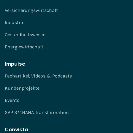
t
ä
Versicherungswirtschaft
n
Industrie
d
n
Gesundheitswesen
i
s
Energiewirtschaft
*
Impulse
Fachartikel, Videos & Podcasts
Kundenprojekte
Events
SAP S/4HANA Transformation
Convista