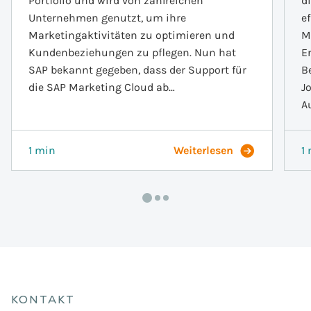
Portfolio und wird von zahlreichen
d
Unternehmen genutzt, um ihre
e
Marketingaktivitäten zu optimieren und
M
Kundenbeziehungen zu pflegen. Nun hat
E
SAP bekannt gegeben, dass der Support für
B
die SAP Marketing Cloud ab…
J
A
1 min
Weiterlesen
1
KONTAKT