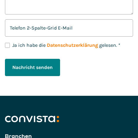
Telefon 2-Spalte-Grid E-Mail
D
Ja ich habe die
Datenschutzerklärung
gelesen.
*
S
G
V
Nachricht senden
O
-
E
i
n
v
e
r
s
Branchen