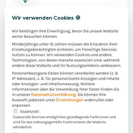
Wir verwenden Cookies 🍪
Fundierte Expertise
Wir benötigen Ihre Einwilligung, bevor Sie unsere Website
Wir kombinieren langjährige Branchenexpertise,
weiter besuchen können.
ausgewiesenes Prozessverständnis und
Minderjährige unter 16 Jahren müssen die Erlaubnis ihrer
technologisches Know-how und haben bei all
Erziehungsberechtigten einholen, um freiwillige Services
unseren Projekten stets den Menschen im Blick!
nutzen zu können. Wir verwenden Cookies und andere
Technologien, von denen manche essenziell sind, während
andere diese Website und Ihr Nutzungserlebnis verbessern.
Personenbezogene Daten können verarbeitet werden (z. B.
IP-Adressen), z. B. für personalisierte Anzeigen und Inhalte
oder Anzeigen- und Inhaltsmessung.
Weitere
Informationen über die Verwendung Ihrer Daten finden Sie
in unserer
Datenschutzerklärung
.
Sie können Ihre
Auswahl jederzeit unter
Einstellungen
widerrufen oder
anpassen.
Es folgt eine Liste der Service-Gruppen, für die eine E
Arbeiten auf Augenhöhe
Essenziell
Essenzielle Services ermöglichen grundlegende Funktionen und
sind für das ordnungsgemäße Funktionieren der Website
Durch unsere besondere Art der Zusammenarbeit
erforderlich.
entstehen exzellente Ergebnisse. Wir empfinden