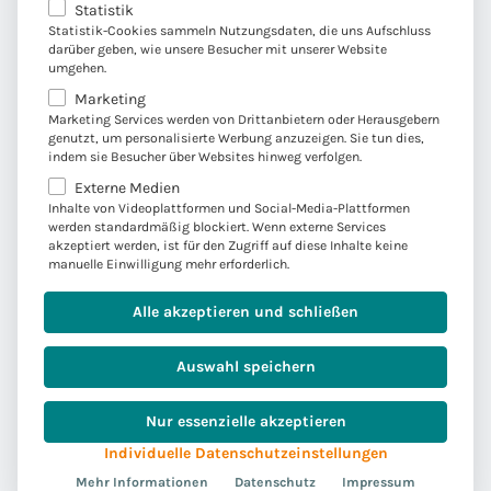
Statistik
erst dann Erfolg, wenn Sie durch uns erfolgreich
Statistik-Cookies sammeln Nutzungsdaten, die uns Aufschluss
sind.
darüber geben, wie unsere Besucher mit unserer Website
umgehen.
Marketing
Marketing Services werden von Drittanbietern oder Herausgebern
genutzt, um personalisierte Werbung anzuzeigen. Sie tun dies,
indem sie Besucher über Websites hinweg verfolgen.
Externe Medien
Inhalte von Videoplattformen und Social-Media-Plattformen
werden standardmäßig blockiert. Wenn externe Services
akzeptiert werden, ist für den Zugriff auf diese Inhalte keine
Lösungsorientierter Ansatz
manuelle Einwilligung mehr erforderlich.
Mit unserer Erfahrung setzen wir Projekte
Alle akzeptieren und schließen
pragmatisch und lösungsorientiert um, um mit
Ihnen die Zukunft gemeinsam zu gestalten.
Auswahl speichern
Nur essenzielle akzeptieren
Individuelle Datenschutzeinstellungen
Mehr Informationen
Datenschutz
Impressum