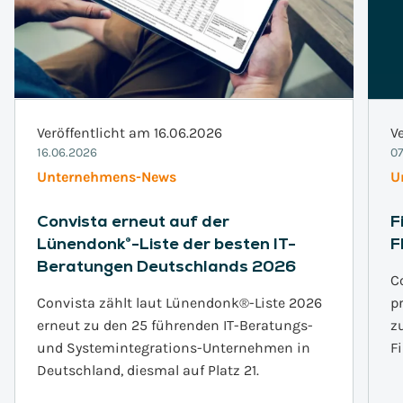
Veröffentlicht am 16.06.2026
V
16.06.2026
07
Unternehmens-News
U
Convista erneut auf der
F
Lünendonk®-Liste der besten IT-
F
Beratungen Deutschlands 2026
C
Convista zählt laut Lünendonk®-Liste 2026
p
erneut zu den 25 führenden IT-Beratungs-
z
und Systemintegrations-Unternehmen in
F
Deutschland, diesmal auf Platz 21.