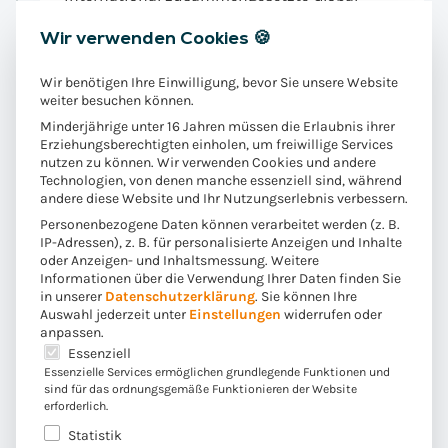
Board übertragen.
Wir verwenden Cookies 🍪
Wir benötigen Ihre Einwilligung, bevor Sie unsere Website
weiter besuchen können.
2013
Minderjährige unter 16 Jahren müssen die Erlaubnis ihrer
Erziehungsberechtigten einholen, um freiwillige Services
:
Convista wird SAP Gold-
nutzen zu können. Wir verwenden Cookies und andere
Technologien, von denen manche essenziell sind, während
Partner
andere diese Website und Ihr Nutzungserlebnis verbessern.
Personenbezogene Daten können verarbeitet werden (z. B.
Durch die Fülle erfolgreich abgeschlossener
IP-Adressen), z. B. für personalisierte Anzeigen und Inhalte
oder Anzeigen- und Inhaltsmessung.
Weitere
Projekte erreicht Convista den SAP Gold-
Informationen über die Verwendung Ihrer Daten finden Sie
Partner Status innerhalb der Value Added
in unserer
Datenschutzerklärung
.
Sie können Ihre
Reseller (VAR).
Auswahl jederzeit unter
Einstellungen
widerrufen oder
anpassen.
Es folgt eine Liste der Service-Gruppen, für die eine E
Essenziell
Aufgrund eines enormen Marktpotentials
Essenzielle Services ermöglichen grundlegende Funktionen und
sind für das ordnungsgemäße Funktionieren der Website
eröffnet Convista eine Geschäftsstelle in Tel
erforderlich.
Aviv, Israel.
Statistik