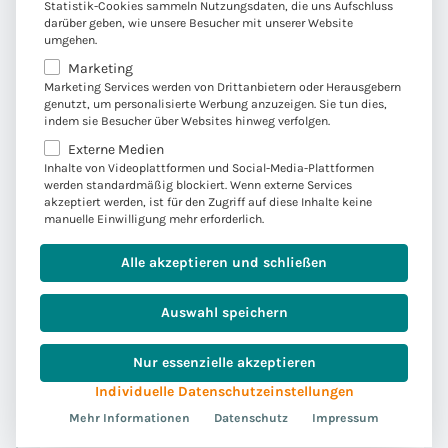
Statistik-Cookies sammeln Nutzungsdaten, die uns Aufschluss
darüber geben, wie unsere Besucher mit unserer Website
Die Zahl der Mitarbeitenden wächst weltweit
umgehen.
auf 570 an.
Marketing
Marketing Services werden von Drittanbietern oder Herausgebern
genutzt, um personalisierte Werbung anzuzeigen. Sie tun dies,
indem sie Besucher über Websites hinweg verfolgen.
2012
Externe Medien
Inhalte von Videoplattformen und Social-Media-Plattformen
werden standardmäßig blockiert. Wenn externe Services
:
Verstärkung im Java- und
akzeptiert werden, ist für den Zugriff auf diese Inhalte keine
non-SAP-Bereich und
manuelle Einwilligung mehr erforderlich.
Gesellschaftsgründung in
Alle akzeptieren und schließen
Brasilien
Auswahl speichern
Mit Faktor Zehn als Experte für Java-basierte
und non-SAP Software verstärkt Convista das
Nur essenzielle akzeptieren
Leistungsangebot in der
Individuelle Datenschutzeinstellungen
Versicherungsbranche in den Bereichen
Mehr Informationen
Datenschutz
Impressum
Produkt- und Bestandsmanagement, Mobility