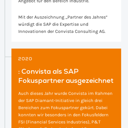
Angebot für den Bereich Industrie.
Mit der Auszeichnung „Partner des Jahres“
würdigt die SAP die Expertise und
Innovationen der Convista Consulting AG.
2020
:
Convista als SAP
Fokuspartner ausgezeichnet
Auch dieses Jahr wurde Convista im Rahmen
der SAP Diamant-Initiative in gleich drei
Bereichen zum Fokuspartner gekürt. Dabei
konnten wir besonders in den Fokusfeldern
FSI (Financial Services Industries), P&T