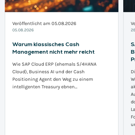
Veröffentlicht am 05.08.2026
V
05.08.2026
28
Warum klassisches Cash
S
Management nicht mehr reicht
B
P
Wie SAP Cloud ERP (ehemals S/4HANA
Cloud), Business AI und der Cash
D
Positioning Agent den Weg zu einem
W
intelligenten Treasury ebnen…
a
A
d
L
F
u