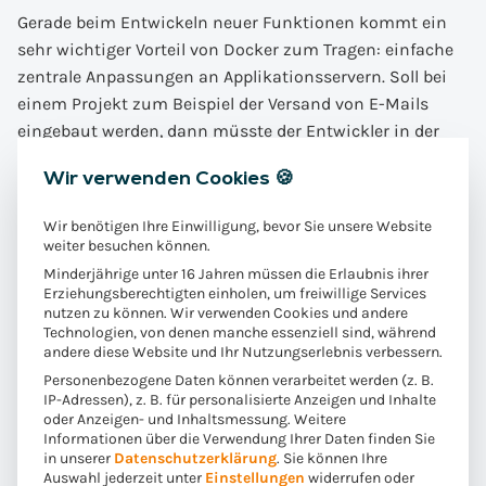
Gerade beim Entwickeln neuer Funktionen kommt ein
sehr wichtiger Vorteil von Docker zum Tragen: einfache
zentrale Anpassungen an Applikationsservern. Soll bei
einem Projekt zum Beispiel der Versand von E-Mails
eingebaut werden, dann müsste der Entwickler in der
Standalone-Version konfigurieren, welcher Mailserver
Wir verwenden Cookies 🍪
verwendet werden soll. Fehlt dieser Mailserver, startet die
Anwendung nicht. Anders bei der Nutzung von Docker:
Wir benötigen Ihre Einwilligung, bevor Sie unsere Website
Der Entwickler, der diese Funktion einrichtet,
weiter besuchen können.
konfiguriert direkt am Code. Wenn andere Kollegen diese
Minderjährige unter 16 Jahren müssen die Erlaubnis ihrer
Funktion beim Auschecken erhalten, wird die aktuelle
Erziehungsberechtigten einholen, um freiwillige Services
nutzen zu können. Wir verwenden Cookies und andere
Konfiguration gleich mitgeliefert. In der alten Welt hätte
Technologien, von denen manche essenziell sind, während
man eine Mail an alle geschrieben mit der Bitte, alles
andere diese Website und Ihr Nutzungserlebnis verbessern.
entsprechend neu zu konfigurieren. Was relativ
Personenbezogene Daten können verarbeitet werden (z. B.
IP-Adressen), z. B. für personalisierte Anzeigen und Inhalte
fehleranfällig gewesen wäre.
oder Anzeigen- und Inhaltsmessung.
Weitere
Gleiches gilt bei Versionsupgrades. Während in der alten
Informationen über die Verwendung Ihrer Daten finden Sie
Welt, jeder die alte Version entfernen und die neue
in unserer
Datenschutzerklärung
.
Sie können Ihre
Auswahl jederzeit unter
Einstellungen
widerrufen oder
Version selbst installieren musste, kann dies ein Kollege