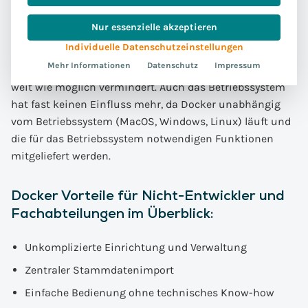
Weise konfiguriert. Neue Teammitglieder verfügen über
die gleiche Konfiguration wie bisherige Kolleginnen und
Nur essenzielle akzeptieren
Kollegen. Alle arbeiten auf dem gleichen Stand.
Individuelle Datenschutzeinstellungen
Unschärfen bei der Konfiguration, die bei manch einem
Mehr Informationen
Datenschutz
Impressum
Kollegen zu Testzwecken geändert wurden, werden so
weit wie möglich vermindert. Auch das Betriebssystem
hat fast keinen Einfluss mehr, da Docker unabhängig
vom Betriebssystem (MacOS, Windows, Linux) läuft und
die für das Betriebssystem notwendigen Funktionen
mitgeliefert werden.
Docker Vorteile für Nicht-Entwickler und
Fachabteilungen im Überblick:
Unkomplizierte Einrichtung und Verwaltung
Zentraler Stammdatenimport
Einfache Bedienung ohne technisches Know-how