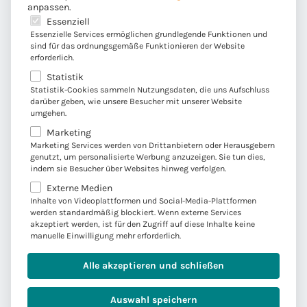
anpassen.
austesten und dann in Docker entsprechend in der
Es folgt eine Liste der Service-Gruppen, für die eine E
Essenziell
Konfiguration einchecken. Jeder, der sich diese
Essenzielle Services ermöglichen grundlegende Funktionen und
sind für das ordnungsgemäße Funktionieren der Website
Änderungen zieht, erhält automatisch die aktuelle
erforderlich.
Version. Man spart sich hier Verwaltungs- und
Statistik
Konfigurationsaufwand. Zusätzlich können Entwickler
Statistik-Cookies sammeln Nutzungsdaten, die uns Aufschluss
lokale Änderungen an der Infrastruktur einfach über
darüber geben, wie unsere Besucher mit unserer Website
umgehen.
weitere docker-compose.yml-Files selbst erstellen.
Marketing
Marketing Services werden von Drittanbietern oder Herausgebern
genutzt, um personalisierte Werbung anzuzeigen. Sie tun dies,
indem sie Besucher über Websites hinweg verfolgen.
Externe Medien
Aufwände durch Abgleich
Inhalte von Videoplattformen und Social-Media-Plattformen
werden standardmäßig blockiert. Wenn externe Services
unterschiedlicher Systeme sinken
akzeptiert werden, ist für den Zugriff auf diese Inhalte keine
manuelle Einwilligung mehr erforderlich.
Ein weiterer großer Vorteil: durch Docker werden
Alle akzeptieren und schließen
Systemabhängigkeiten weitestgehend eliminiert, denn
auf allen Systemen sind die Komponenten in gleicher
Auswahl speichern