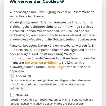
Wir verwenden Cookies 🍪
Fragen getestet. Zusätzlich zu den oben aufgeführten
Fragen und Antworten war das Modell in der Lage, auf
Wir benötigen Ihre Einwilligung, bevor Sie unsere Website
Anfrage kurze Geschichten und Artikel zu beliebigen
weiter besuchen können.
Themen für uns zu formulieren. Das Erstaunliche: Für
Minderjährige unter 16 Jahren müssen die Erlaubnis ihrer
die Generierung ist kontextuelles Wissen erforderlich,
Erziehungsberechtigten einholen, um freiwillige Services
nutzen zu können. Wir verwenden Cookies und andere
mit dem das Modell offensichtlich ausgestattet ist. Wo
Technologien, von denen manche essenziell sind, während
die Antworten auf der einen Seite überraschen, können
andere diese Website und Ihr Nutzungserlebnis verbessern.
sie auf der anderen Seite auch verwirren. Der
Personenbezogene Daten können verarbeitet werden (z. B.
IP-Adressen), z. B. für personalisierte Anzeigen und Inhalte
Wahrheitsgehalt der maschinengenerierten Antworten
oder Anzeigen- und Inhaltsmessung.
Weitere
kann nur durch explizites Wissen über ein Thema
Informationen über die Verwendung Ihrer Daten finden Sie
überprüft werden. Quellen oder Daten, die zur Erklärung
in unserer
Datenschutzerklärung
.
Sie können Ihre
Auswahl jederzeit unter
Einstellungen
widerrufen oder
der Antworten herangezogen werden können, werden
anpassen.
nicht angegeben. Außerdem haben wir festgestellt, dass
Es folgt eine Liste der Service-Gruppen, für die eine E
Essenziell
dieselbe Frage nicht immer dieselbe Antwort ergab. Die
Essenzielle Services ermöglichen grundlegende Funktionen und
sind für das ordnungsgemäße Funktionieren der Website
Antworten waren inhaltlich nah beieinander,
erforderlich.
unterschieden sich aber manchmal im Wortlaut und in
Statistik
der Argumentation.
Statistik-Cookies sammeln Nutzungsdaten, die uns Aufschluss
darüber geben, wie unsere Besucher mit unserer Website