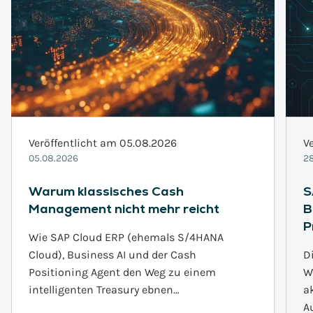
Veröffentlicht am 05.08.2026
V
05.08.2026
28
Warum klassisches Cash
S
Management nicht mehr reicht
B
P
Wie SAP Cloud ERP (ehemals S/4HANA
Cloud), Business AI und der Cash
D
Positioning Agent den Weg zu einem
W
intelligenten Treasury ebnen…
a
A