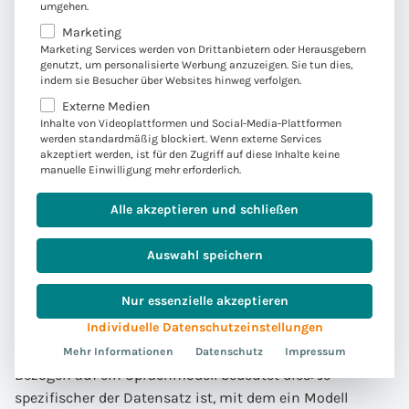
umgehen.
Chat GPT und die Versicherungssprache
Marketing
Marketing Services werden von Drittanbietern oder Herausgebern
Versicherungsspezifisches Training
genutzt, um personalisierte Werbung anzuzeigen. Sie tun dies,
indem sie Besucher über Websites hinweg verfolgen.
Externe Medien
Ein Sprachmodell ist nur so gut wie die Daten, die zum
Inhalte von Videoplattformen und Social-Media-Plattformen
Trainieren des Modells verwendet werden. Sie können
werden standardmäßig blockiert. Wenn externe Services
akzeptiert werden, ist für den Zugriff auf diese Inhalte keine
sich diesen Prozess so vorstellen, wie wenn ein kleines
manuelle Einwilligung mehr erforderlich.
Kind sprechen lernt. Je älter ein Kind wird, desto mehr
Wörter lernt es. Dabei spielt auch die Umgebung des
Alle akzeptieren und schließen
Kindes eine Rolle. Wenn ein Kind in einem Haushalt mit
zwei Anwälten aufwächst und überwiegend Kontakt zu
Auswahl speichern
anderen Anwälten hat, wird es im Gegensatz zu anderen
Kindern sicherlich einige juristische Fachbegriffe
Nur essenzielle akzeptieren
kennen.
Individuelle Datenschutzeinstellungen
Mehr Informationen
Datenschutz
Impressum
Bezogen auf ein Sprachmodell bedeutet dies: Je
spezifischer der Datensatz ist, mit dem ein Modell