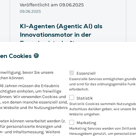
Veröffentlicht am 09.06.2025
09.06.2025
KI-Agenten (Agentic AI) als
Innovationsmotor in der
Energiewirtschaft
en Cookies 🍪
Agentic AI revolutioniert die
Energiebranche durch autonome
Entscheidungsfindung und
Es folgt eine Liste der Servic
inwilligung, bevor Sie unsere
Essenziell
chen können.
Prozesssteuerung. Diese neue KI-
Essenzielle Services ermöglichen grund
und sind für das ordnungsgemäße Funkt
 16 Jahren müssen die Erlaubnis
Generation ermöglicht Versorgern nicht
erforderlich.
chtigten einholen, um freiwillige
nur Effizienzgewinne, sondern schafft die
können. Wir verwenden Cookies und
Statistik
Basis für zukunftsweisende
, von denen manche essenziell sind,
Statistik-Cookies sammeln Nutzungsda
e Website und Ihr Nutzungserlebnis
Geschäftsmodelle im komplexen
Aufschluss darüber geben, wie unsere B
Website umgehen.
Energiemarkt.
ten können verarbeitet werden (z.
Marketing
. für personalisierte Anzeigen und
Marketing Services werden von Drittanb
en- und Inhaltsmessung.
Weitere
Herausgebern genutzt, um personalisie