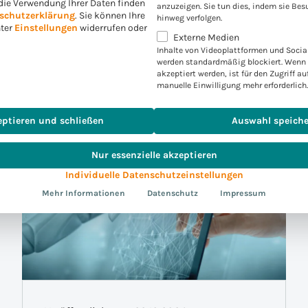
die Verwendung Ihrer Daten finden
anzuzeigen. Sie tun dies, indem sie Bes
schutzerklärung
.
Sie können Ihre
hinweg verfolgen.
nter
Einstellungen
widerrufen oder
1 min
Weiterlesen
Externe Medien
Inhalte von Videoplattformen und Socia
werden standardmäßig blockiert. Wenn 
akzeptiert werden, ist für den Zugriff au
manuelle Einwilligung mehr erforderlich.
eptieren und schließen
Auswahl speich
Nur essenzielle akzeptieren
Individuelle Datenschutzeinstellungen
Mehr Informationen
Datenschutz
Impressum