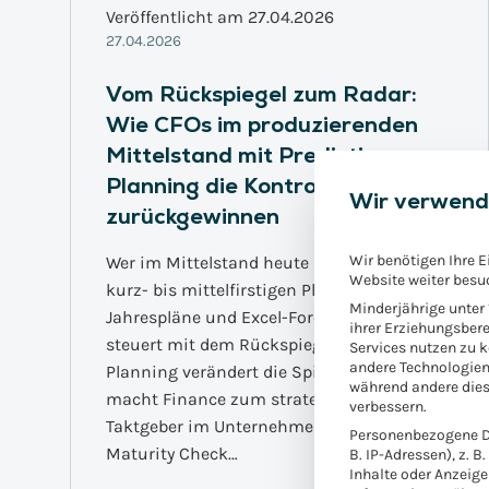
Veröffentlicht am 27.04.2026
27.04.2026
Vom Rückspiegel zum Radar:
Wie CFOs im produzierenden
Mittelstand mit Predictive
Planning die Kontrolle
Wir verwend
zurückgewinnen
Wir benötigen Ihre E
Wer im Mittelstand heute in der operativen
Website weiter besu
kurz- bis mittelfirstigen Planung noch auf
Minderjährige unter
Jahrespläne und Excel-Forecasts setzt,
ihrer Erziehungsbere
steuert mit dem Rückspiegel. Predictive
Services nutzen zu 
andere Technologien
Planning verändert die Spielregeln und
während andere dies
macht Finance zum strategischen
verbessern.
Taktgeber im Unternehmen. Jetzt Finance
Personenbezogene Da
Maturity Check…
B. IP-Adressen), z. B
Inhalte oder Anzeig