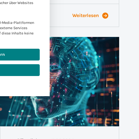
ucher über Websites
1 min
Weiterlesen
l-Media-Plattformen
externe Services
f diese Inhalte keine
ern