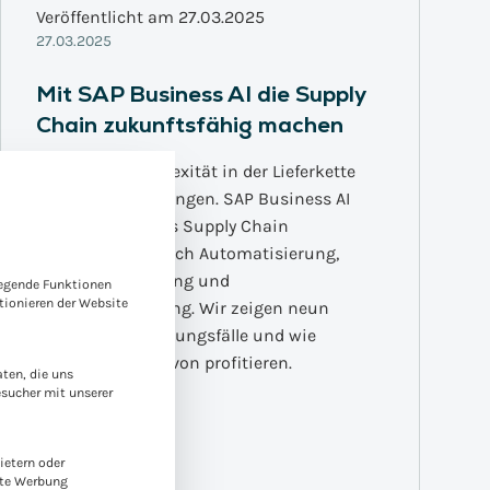
Veröffentlicht am 27.03.2025
27.03.2025
Mit SAP Business AI die Supply
Chain zukunftsfähig machen
Steigende Komplexität in der Lieferkette
fordert neue Lösungen. SAP Business AI
revolutioniert das Supply Chain
Management durch Automatisierung,
e-Gruppen, für die eine Einwilligung erteilt werden kann. Die
Risikominimierung und
legende Funktionen
ionieren der Website
Effizienzsteigerung. Wir zeigen neun
konkrete Anwendungsfälle und wie
Unternehmen davon profitieren.
ten, die uns
esucher mit unserer
ietern oder
rte Werbung