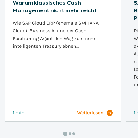
Warum klassisches Cash
S
Management nicht mehr reicht
B
P
Wie SAP Cloud ERP (ehemals S/4HANA
Cloud), Business AI und der Cash
D
Positioning Agent den Weg zu einem
W
intelligenten Treasury ebnen…
a
A
d
L
F
u
1 min
Weiterlesen
1