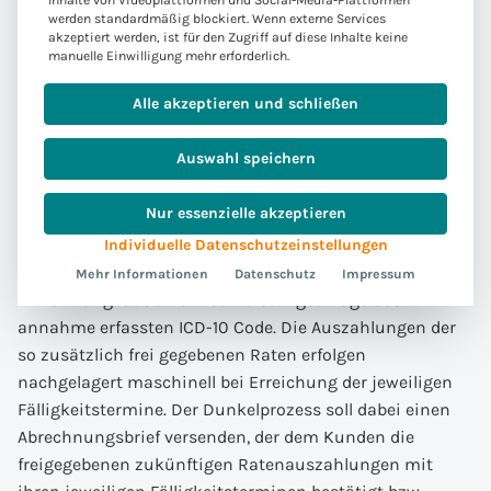
Inhalte von Videoplattformen und Social-Media-Plattformen
eine bereits existierende laufende Leistungszahlung
werden standardmäßig blockiert. Wenn externe Services
akzeptiert werden, ist für den Zugriff auf diese Inhalte keine
durch Aufruf des ReSy-Geschäftsvorfalls „Verlängerung
manuelle Einwilligung mehr erforderlich.
Leistungszahlung“ regelbasiert, auf Basis der so
empfangenen Daten, um einen definierten Zeitraum zu
Alle akzeptieren und schließen
verlängern.
Auswahl speichern
Bei einer Arbeitsunfähigkeit „bis auf weiteres“ oder bis
Nur essenzielle akzeptieren
zu einem weit in der Zukunft liegenden Datum kann
dieser Zeitraum auch von der Ursache der
Individuelle Datenschutzeinstellungen
Arbeitsunfähigkeit abhängen, z.B. von der Art der
Mehr Informationen
Datenschutz
Impressum
Erkrankung laut einem bei Leistungsanlage oder -
annahme erfassten ICD-10 Code. Die Auszahlungen der
so zusätzlich frei gegebenen Raten erfolgen
nachgelagert maschinell bei Erreichung der jeweiligen
Fälligkeitstermine. Der Dunkelprozess soll dabei einen
Abrechnungsbrief versenden, der dem Kunden die
freigegebenen zukünftigen Ratenauszahlungen mit