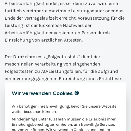
Arbeitsunfähigkeit endet, es sei denn zuvor wird eine
tariflich vereinbarte maximale Leistungsdauer oder das
Ende der Vertragslaufzeit erreicht. Voraussetzung für die
Leistung ist der lückenlose Nachweis der
Arbeitsunfähigkeit der versicherten Person durch
Einreichung von ärztlichen Attesten.
Der Dunkelprozess „Folgeattest AU“ dient der
maschinellen Verarbeitung von eingehenden
Folgeattesten zu AU-Leistungsfällen, für die aufgrund
einer vorausgegangenen Einreichung eines Erstattests
bereits die Leistungspflichtigkeit festgestellt und
Wir verwenden Cookies 🍪
bestätigt worden ist. In der Regel ist daher auch bereits
eine zugehörige laufende Leistungszahlung zum AU-
Wir benötigen Ihre Einwilligung, bevor Sie unsere Website
Leistungsfall angelegt und frei gegeben worden.
weiter besuchen können.
Minderjährige unter 16 Jahren müssen die Erlaubnis ihrer
Im Rahmen der Posteingangsverarbeitung werden die
Erziehungsberechtigten einholen, um freiwillige Services
nutzen zu können. Wir verwenden Cookies und andere