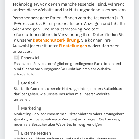
für die Folgeattest-Verarbeitung relevanten Daten wie
Technologien, von denen manche essenziell sind, während
andere diese Website und Ihr Nutzungserlebnis verbessern.
Personenbezogene Daten können verarbeitet werden (z. B.
Vertragsnummer
IP-Adressen), z. B. für personalisierte Anzeigen und Inhalte
Name, Vorname und Geburtsdatum der
oder Anzeigen- und Inhaltsmessung.
Weitere
Informationen über die Verwendung Ihrer Daten finden Sie
arbeitsunfähigen Person
in unserer
Datenschutzerklärung
.
Sie können Ihre
Auswahl jederzeit unter
Einstellungen
widerrufen oder
Beginndatum der Arbeitsunfähigkeit
anpassen.
Es folgt eine Liste der Service-Gruppen, für die eine E
Arbeitsunfähigkeit bis (gültiges Datum oder „auf
Essenziell
Essenzielle Services ermöglichen grundlegende Funktionen und
weiteres“)
sind für das ordnungsgemäße Funktionieren der Website
Attest ausgestellt am
erforderlich.
Statistik
Attest formal korrekt ja/nein (z.B. ohne
Statistik-Cookies sammeln Nutzungsdaten, die uns Aufschluss
Unterschrift/Stempel des Arztes)
darüber geben, wie unsere Besucher mit unserer Website
umgehen.
…
Marketing
Marketing Services werden von Drittanbietern oder Herausgebern
genutzt, um personalisierte Werbung anzuzeigen. Sie tun dies,
maschinell aus dem Folgeattest ausgelesen und dem
indem sie Besucher über Websites hinweg verfolgen.
Dunkelprozess „Folgeattest AU“ als Aufrufparameter
Externe Medien
übergeben. Im Normalfall ist es dann dessen Aufgabe,