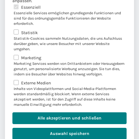
anpassen.
S
Unternehmen der Convista-Gruppe meine
Es folgt eine Liste der Service-Gruppen, für die eine E
Essenziell
G
personenbezogenen Daten verarbeiten, um
Essenzielle Services ermöglichen grundlegende Funktionen und
V
mich per E-Mail über Neuigkeiten,
sind für das ordnungsgemäße Funktionieren der Website
erforderlich.
O
Leistungen, Events und Umfragen der
Statistik
-
Convista zu informieren und bezüglich
Statistik-Cookies sammeln Nutzungsdaten, die uns Aufschluss
E
individueller Leistungsangebote sowie
darüber geben, wie unsere Besucher mit unserer Website
i
diesbezüglicher Beratung zu kontaktieren.
umgehen.
n
Meine personenbezogenen Daten werden in
Marketing
v
einem CRM-System gespeichert, das von der
Marketing Services werden von Drittanbietern oder Herausgebern
genutzt, um personalisierte Werbung anzuzeigen. Sie tun dies,
e
Convista Consulting AG, Köln für die
indem sie Besucher über Websites hinweg verfolgen.
r
Convista-Gruppe betrieben wird.
*
Externe Medien
s
Sie können Ihre Einwilligung jederzeit mit Wirkung für
Inhalte von Videoplattformen und Social-Media-Plattformen
t
werden standardmäßig blockiert. Wenn externe Services
die Zukunft widerrufen: Über die in unseren E-Mailings
akzeptiert werden, ist für den Zugriff auf diese Inhalte keine
ä
eingebundene Abmeldefunktion oder mittels einer
manuelle Einwilligung mehr erforderlich.
n
Nachricht an service@convista.com. Weitere
Informationen zum Datenschutz finden Sie in unserer
d
Alle akzeptieren und schließen
Datenschutzerklärung
; dort finden Sie auch eine
n
Übersicht über die Unternehmen der Convista-Gruppe.
i
Auswahl speichern
s