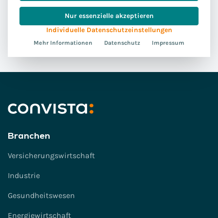
*
Zur Print-Ausgabe anmelden
Nur essenzielle akzeptieren
Individuelle Datenschutzeinstellungen
Mehr Informationen
Datenschutz
Impressum
Branchen
Versicherungswirtschaft
Industrie
Gesundheitswesen
Energiewirtschaft