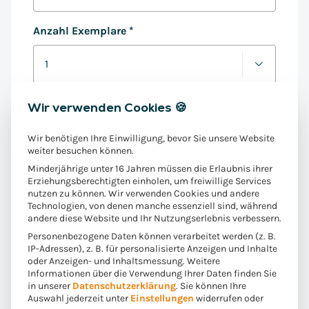
Anzahl Exemplare
*
Wir verwenden Cookies 🍪
Straße, Hausnummer
*
Wir benötigen Ihre Einwilligung, bevor Sie unsere Website
weiter besuchen können.
Ort
*
Minderjährige unter 16 Jahren müssen die Erlaubnis ihrer
Erziehungsberechtigten einholen, um freiwillige Services
nutzen zu können. Wir verwenden Cookies und andere
Technologien, von denen manche essenziell sind, während
Land
*
andere diese Website und Ihr Nutzungserlebnis verbessern.
Personenbezogene Daten können verarbeitet werden (z. B.
IP-Adressen), z. B. für personalisierte Anzeigen und Inhalte
oder Anzeigen- und Inhaltsmessung.
Weitere
Postleitzahl
*
Informationen über die Verwendung Ihrer Daten finden Sie
in unserer
Datenschutzerklärung
.
Sie können Ihre
Auswahl jederzeit unter
Einstellungen
widerrufen oder
D
Ja, ich bin damit einverstanden, dass die