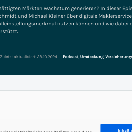
Vertrieb & Marketing
Enterprise Asset
sättigten Märkten Wachstum generieren? In dieser Epi
Versicherungs-IT
Management
hmidt und Michael Kleiner über digitale Maklerservices
People & Process
s Alleinstellungsmerkmal nutzen können und wie dabei d
Transformation
Smart Metering
rstützt.
strie: S/4Insights
Digital Innovation Lab
Zuletzt aktualisiert:
28.10.2024
·
Podcast
,
Umdeckung
,
Versicherung
SCM-Insights
Referenzen
Impulse
Inhalt 