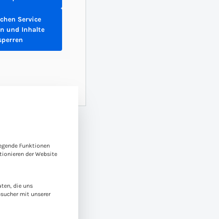
ichen Service
n und Inhalte
sperren
e-Gruppen, für die eine Einwilligung erteilt werden kann. Die
legende Funktionen
ionieren der Website
ten, die uns
esucher mit unserer