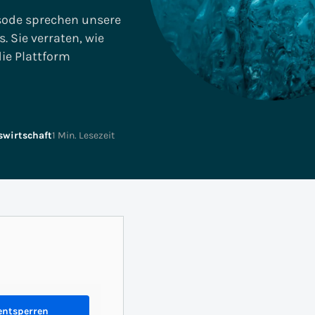
SAC, Data Analytics &
Faktor Zehn
Unternehmensplanung
sode sprechen unsere
. Sie verraten, wie
SAP für Versicherungen
Business Technology
ie Plattform
Platform
swirtschaft
1 Min. Lesezeit
entsperren