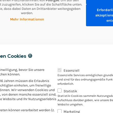
e einen Platzhalterinhalt von
Podigee
. Um auf den
t zuzugreifen, klicken Sie auf die Schaltfläche unten.
ie, dass dabei Daten an Drittanbieter weitergegeben
Erforderl
werden.
akzeptiere
Mehr Informationen
ent
en Cookies 🍪
Es folgt eine Liste der Servic
inwilligung, bevor Sie unsere
Essenziell
chen können.
Essenzielle Services ermöglichen grund
und sind für das ordnungsgemäße Funkt
 16 Jahren müssen die Erlaubnis
 teilen:
erforderlich.
chtigten einholen, um freiwillige
können. Wir verwenden Cookies und
Statistik
, von denen manche essenziell sind,
Statistik-Cookies sammeln Nutzungsda
e Website und Ihr Nutzungserlebnis
Aufschluss darüber geben, wie unsere B
Website umgehen.
ten können verarbeitet werden (z.
Marketing