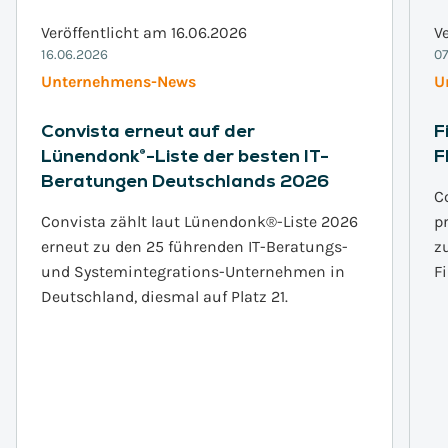
Veröffentlicht am 16.06.2026
V
16.06.2026
07
Unternehmens-News
U
Convista erneut auf der
F
Lünendonk®-Liste der besten IT-
F
Beratungen Deutschlands 2026
C
Convista zählt laut Lünendonk®-Liste 2026
p
erneut zu den 25 führenden IT-Beratungs-
z
und Systemintegrations-Unternehmen in
F
Deutschland, diesmal auf Platz 21.