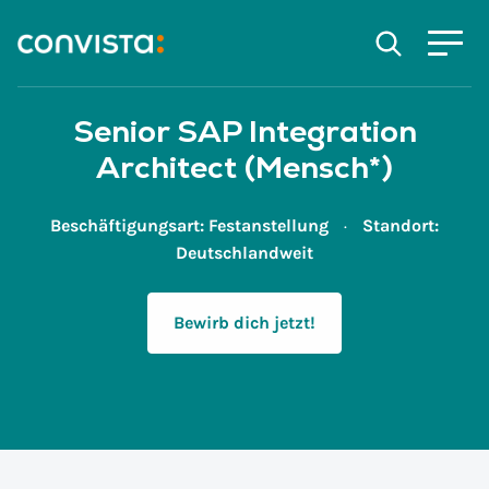
Kontakt
Suchen
Suchfeld
Senior SAP Integration
Architect (Mensch*)
Suchen
Beschäftigungsart:
Festanstellung
Standort:
Deutschlandweit
Bewirb dich jetzt!