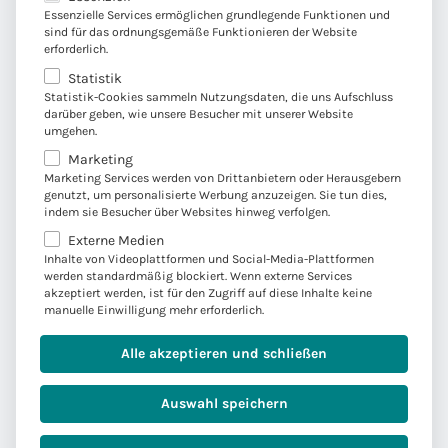
Essenzielle Services ermöglichen grundlegende Funktionen und
Dein Leben bleibt in Balance
sind für das ordnungsgemäße Funktionieren der Website
erforderlich.
Flexibles und mobiles Arbeiten (z. T. auch im
Statistik
Statistik-Cookies sammeln Nutzungsdaten, die uns Aufschluss
europäischen Ausland)
darüber geben, wie unsere Besucher mit unserer Website
umgehen.
Vertrauensarbeitszeit und -urlaub
Marketing
Selbstbestimmtheit und Verantwortung
Marketing Services werden von Drittanbietern oder Herausgebern
genutzt, um personalisierte Werbung anzuzeigen. Sie tun dies,
Team- und Unternehmens-Events
indem sie Besucher über Websites hinweg verfolgen.
Familienfreundliches Arbeitsumfeld
Externe Medien
Inhalte von Videoplattformen und Social-Media-Plattformen
werden standardmäßig blockiert. Wenn externe Services
akzeptiert werden, ist für den Zugriff auf diese Inhalte keine
manuelle Einwilligung mehr erforderlich.
Alle akzeptieren und schließen
Auswahl speichern
Bei uns bekommst du mehr