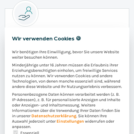
Du wirst individuell gefördert
Wir verwenden Cookies 🍪
Eigene Academy für Trainings und
Wir benötigen Ihre Einwilligung, bevor Sie unsere Website
Weiterbildung
weiter besuchen können.
Minderjährige unter 16 Jahren müssen die Erlaubnis ihrer
Onboarding- und Mentoringprogramm
Erziehungsberechtigten einholen, um freiwillige Services
nutzen zu können. Wir verwenden Cookies und andere
Abwechslungsreiche Aufgaben
Technologien, von denen manche essenziell sind, während
Spannende Projekte bei namhaften Kunden
andere diese Website und Ihr Nutzungserlebnis verbessern.
Personenbezogene Daten können verarbeitet werden (z. B.
IP-Adressen), z. B. für personalisierte Anzeigen und Inhalte
oder Anzeigen- und Inhaltsmessung.
Weitere
Informationen über die Verwendung Ihrer Daten finden Sie
in unserer
Datenschutzerklärung
.
Sie können Ihre
Auswahl jederzeit unter
Einstellungen
widerrufen oder
anpassen.
Es folgt eine Liste der Service-Gruppen, für die eine E
Essenziell