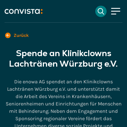
Kontakt
Suchen
EN
English
DE
Deutsch
Suchfeld
Zurück
Spende an Klinikclowns
Suchen
Lachtränen Würzburg e.V.
Die enowa AG spendet an den Klinikclowns
Lachtränen Würzburg e.V. und unterstützt damit
die Arbeit des Vereins in Krankenhäusern,
Seniorenheimen und Einrichtungen für Menschen
mit Behinderung. Neben dem Engagement und
Sponsoring regionaler Vereine fördert das
Unternehmen diverse soziale Projekte und