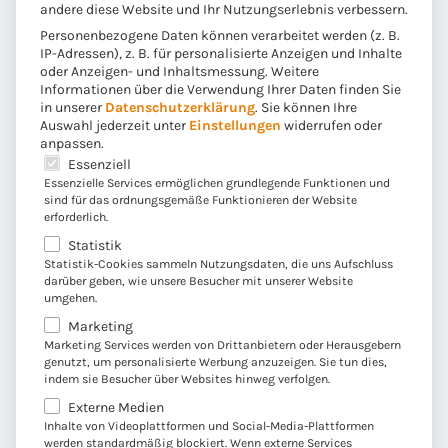
andere diese Website und Ihr Nutzungserlebnis verbessern.
gerne – sie helfen im Klinikalltag das ungewohnte
Personenbezogene Daten können verarbeitet werden (z. B.
Umfeld für kurze Momente zu vergessen. Besonders in
IP-Adressen), z. B. für personalisierte Anzeigen und Inhalte
oder Anzeigen- und Inhaltsmessung.
Weitere
der aktuellen Zeit ist es schön, den Kindern wieder zum
Informationen über die Verwendung Ihrer Daten finden Sie
Lachen zu verhelfen.“
in unserer
Datenschutzerklärung
.
Sie können Ihre
Auswahl jederzeit unter
Einstellungen
widerrufen oder
anpassen.
Die enowa AG unterstützt seit ihrem Bestehen
Es folgt eine Liste der Service-Gruppen, für die eine E
Essenziell
gemeinnützige Projekte und regionale Vereine. Als
Essenzielle Services ermöglichen grundlegende Funktionen und
sind für das ordnungsgemäße Funktionieren der Website
mittelständisches Unternehmen übernimmt das
erforderlich.
Unternehmen gesamtgesellschaftliche Verantwortung
Statistik
und integriert Corporate Social Responsibility
Statistik-Cookies sammeln Nutzungsdaten, die uns Aufschluss
Maßnahmen seit Beginn an. Zudem initiieren die
darüber geben, wie unsere Besucher mit unserer Website
umgehen.
Mitarbeitenden des Unternehmens regelmäßig Aktionen
Marketing
wie Spendenläufe oder andere Spendenaktionen.
Marketing Services werden von Drittanbietern oder Herausgebern
genutzt, um personalisierte Werbung anzuzeigen. Sie tun dies,
indem sie Besucher über Websites hinweg verfolgen.
Externe Medien
Diesen Beitrag teilen:
Inhalte von Videoplattformen und Social-Media-Plattformen
werden standardmäßig blockiert. Wenn externe Services