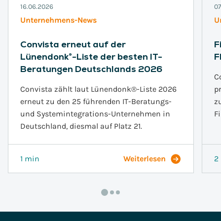
16.06.2026
07
Unternehmens-News
U
Convista erneut auf der
F
Lünendonk®-Liste der besten IT-
F
Beratungen Deutschlands 2026
C
Convista zählt laut Lünendonk®-Liste 2026
p
erneut zu den 25 führenden IT-Beratungs-
z
und Systemintegrations-Unternehmen in
F
Deutschland, diesmal auf Platz 21.
1 min
Weiterlesen
2