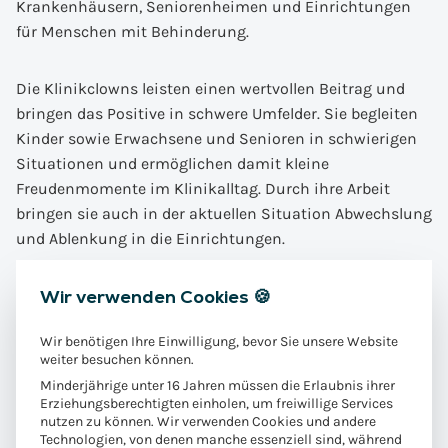
Krankenhäusern, Seniorenheimen und Einrichtungen
für Menschen mit Behinderung.
Die Klinikclowns leisten einen wertvollen Beitrag und
bringen das Positive in schwere Umfelder. Sie begleiten
Kinder sowie Erwachsene und Senioren in schwierigen
Situationen und ermöglichen damit kleine
Freudenmomente im Klinikalltag. Durch ihre Arbeit
bringen sie auch in der aktuellen Situation Abwechslung
und Ablenkung in die Einrichtungen.
Wir verwenden Cookies 🍪
Hans-Peter Holl, Vorstand des Geschäftsbereich
Versicherungen der enowa AG, dazu: „Wir freuen uns, mit
Wir benötigen Ihre Einwilligung, bevor Sie unsere Website
der Weihnachtsaktion wieder eine Organisation aus der
weiter besuchen können.
Umgebung zu unterstützen. Die Auswahl unseres
Minderjährige unter 16 Jahren müssen die Erlaubnis ihrer
Spendenziels steuern unsere Mitarbeitenden bei,
Erziehungsberechtigten einholen, um freiwillige Services
dadurch spenden wir regional und haben einen
nutzen zu können. Wir verwenden Cookies und andere
Technologien, von denen manche essenziell sind, während
persönlichen Bezug. Die Klinikclowns unterstützen wir