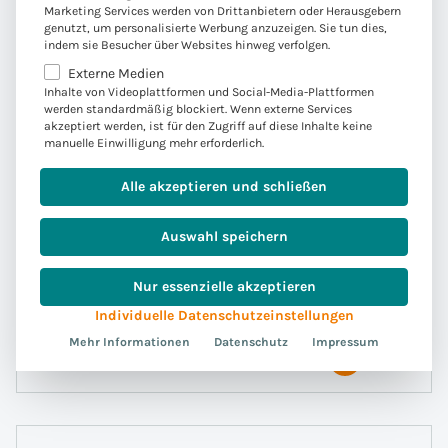
Marketing Services werden von Drittanbietern oder Herausgebern
genutzt, um personalisierte Werbung anzuzeigen. Sie tun dies,
indem sie Besucher über Websites hinweg verfolgen.
Was ist SAP Enable Now und wie
unterstützt es Ihr Unternehmen?
Externe Medien
Inhalte von Videoplattformen und Social-Media-Plattformen
werden standardmäßig blockiert. Wenn externe Services
Die Produktivität Ihres Unternehmens hängt von
akzeptiert werden, ist für den Zugriff auf diese Inhalte keine
der geschickten Handhabung komplexer Software
manuelle Einwilligung mehr erforderlich.
durch Ihre Mitarbeiter:innen ab. Hier kommt SAP
Alle akzeptieren und schließen
Enable Now ins Spiel: Eine E-Learning-Plattform,
die rasch Schulungsinhalte erstellt und
Auswahl speichern
bereitstellt. Entdecken Sie den Aufbau und
wichtige Einführungshinweise.
Nur essenzielle akzeptieren
Individuelle Datenschutzeinstellungen
Weiterlesen
Mehr Informationen
Datenschutz
Impressum