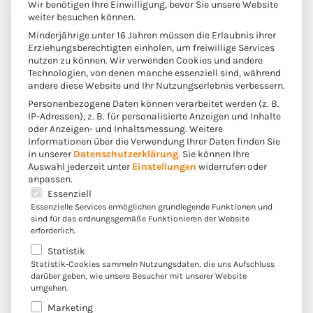
Wir benötigen Ihre Einwilligung, bevor Sie unsere Website
zu erstklassigen IT-Ressourcen in räumlicher und
weiter besuchen können.
kultureller Nähe,…
Minderjährige unter 16 Jahren müssen die Erlaubnis ihrer
Erziehungsberechtigten einholen, um freiwillige Services
nutzen zu können. Wir verwenden Cookies und andere
Weiterlesen
Technologien, von denen manche essenziell sind, während
andere diese Website und Ihr Nutzungserlebnis verbessern.
Personenbezogene Daten können verarbeitet werden (z. B.
IP-Adressen), z. B. für personalisierte Anzeigen und Inhalte
oder Anzeigen- und Inhaltsmessung.
Weitere
Informationen über die Verwendung Ihrer Daten finden Sie
in unserer
Datenschutzerklärung
.
Sie können Ihre
SAP Fiori für das Inkasso/Exkasso
Auswahl jederzeit unter
Einstellungen
widerrufen oder
anpassen.
Es folgt eine Liste der Service-Gruppen, für die eine E
Entdecken Sie die Benutzeroberfläche der
Essenziell
Essenzielle Services ermöglichen grundlegende Funktionen und
nächsten Generation für das Inkasso/Exkasso.
sind für das ordnungsgemäße Funktionieren der Website
erforderlich.
Statistik
Weiterlesen
Statistik-Cookies sammeln Nutzungsdaten, die uns Aufschluss
darüber geben, wie unsere Besucher mit unserer Website
umgehen.
Marketing