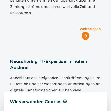
behalten Unternehmen den Überblick über ihre
Zahlungsströme und sparen wertvolle Zeit und
Ressourcen.
Weiterlesen
Nearshoring: IT-Expertise im nahen
Ausland
Angesichts des steigenden Fachkräftemangels im
IT-Bereich und der wachsenden Anforderungen an
digitale Transformationen suchen viele
Unternehmen nach kosteneffizienten und
Wir verwenden Cookies 🍪
flexiblen Lösungen, um ihre Wettbewerbsfähigkeit
zu sichern. Die Lösung: Nearshoring – der Zugang