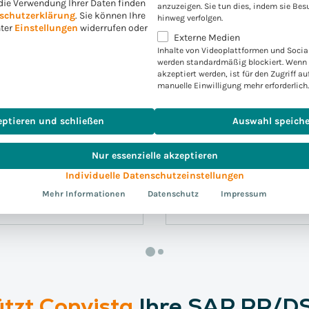
die Verwendung Ihrer Daten finden
anzuzeigen. Sie tun dies, indem sie Bes
schutzerklärung
.
Sie können Ihre
hinweg verfolgen.
nter
Einstellungen
widerrufen oder
Externe Medien
Inhalte von Videoplattformen und Socia
werden standardmäßig blockiert. Wenn 
akzeptiert werden, ist für den Zugriff au
manuelle Einwilligung mehr erforderlich.
eptieren und schließen
Auswahl speich
eue
Optimale Ressourc
Nur essenzielle akzeptieren
rterminzusagen durch
Reduzierung von Engpäs
Individuelle Datenschutzeinstellungen
pazitätsgeprüfte
und Überlastsituationen
Mehr Informationen
Datenschutz
Impressum
ützt Convista
Ihre SAP PP/D