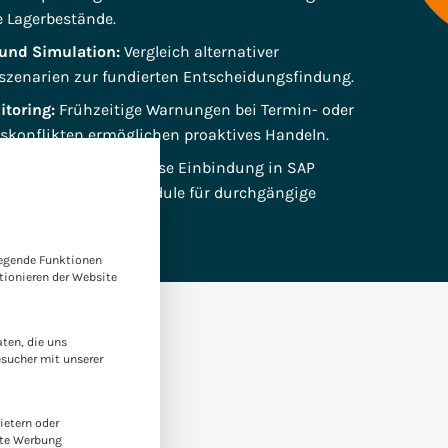
e Lagerbestände.
 und Simulation:
Vergleich alternativer
szenarien zur fundierten Entscheidungsfindung.
itoring:
Frühzeitige Warnungen bei Termin- oder
skonflikten ermöglichen proaktives Handeln.
d Integration:
Nahtlose Einbindung in SAP
und angrenzende Module für durchgängige
e-Gruppen, für die eine Einwilligung erteilt werden kann. Die
legende Funktionen
ionieren der Website
ten, die uns
esucher mit unserer
, effizient und
ietern oder
rte Werbung