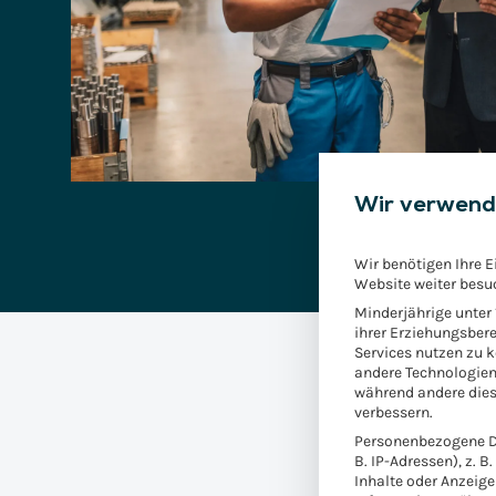
Wir verwend
Wir benötigen Ihre E
Website weiter besu
Minderjährige unter
ihrer Erziehungsbere
Services nutzen zu 
andere Technologien
während andere dies
verbessern.
Personenbezogene Da
SAP PP/DS unte
B. IP-Adressen), z. B
Inhalte oder Anzeig