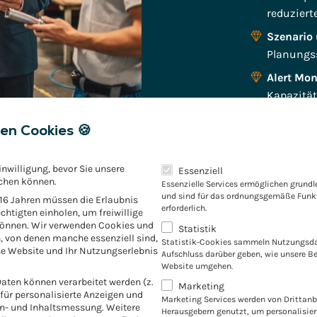
reduziert
Szenario
Planungs
Alert Mon
Kapazität
End-to-En
en Cookies 🍪
S/4HANA 
Prozesse.
Es folgt eine Liste der Servic
inwilligung, bevor Sie unsere
Essenziell
chen können.
Essenzielle Services ermöglichen grund
und sind für das ordnungsgemäße Funkt
 16 Jahren müssen die Erlaubnis
erforderlich.
chtigten einholen, um freiwillige
können. Wir verwenden Cookies und
Statistik
, von denen manche essenziell sind,
Ihre
Vorteile
mit SAP PP/DS
Statistik-Cookies sammeln Nutzungsda
e Website und Ihr Nutzungserlebnis
Aufschluss darüber geben, wie unsere B
Website umgehen.
ten können verarbeitet werden (z.
Marketing
rstützt Sie dabei, Ihre Produktionsplanung transparent
. für personalisierte Anzeigen und
Marketing Services werden von Drittanb
zukunftssicher auszurichten.
en- und Inhaltsmessung.
Weitere
Herausgebern genutzt, um personalisie