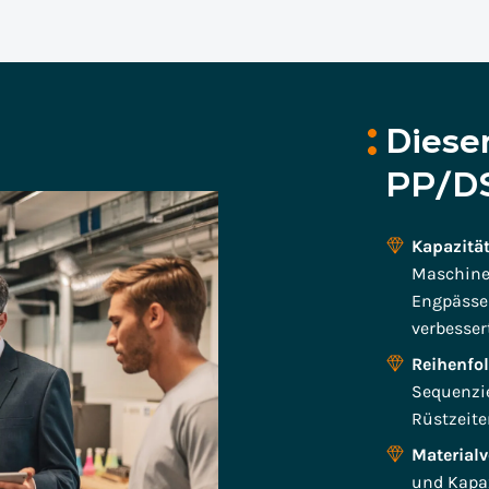
Dies
PP/D
Kapazitä
Maschinen
Engpässe 
verbesser
Reihenfo
Sequenzi
Rüstzeite
Materialv
und Kapaz