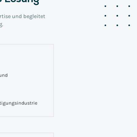
tise und begleitet
g.
 und
tigungsindustrie