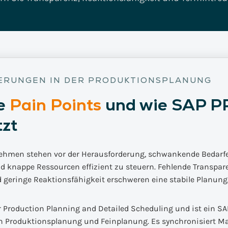
Vertrieb & Marketing
Enterprise Asset
Versicherungs-IT
Management
People & Process
Transformation
Smart Metering
strie: S/4Insights
Digital Innovation Lab
ERUNGEN IN DER PRODUKTIONSPLANUNG
e
Pain Points
und wie SAP P
SCM-Insights
Referenzen
Impulse
tzt
hmen stehen vor der Herausforderung, schwankende Bedarfe
und knappe Ressourcen effizient zu steuern. Fehlende Transpa
geringe Reaktionsfähigkeit erschweren eine stabile Planung
r Production Planning and Detailed Scheduling und ist ein S
n Produktionsplanung und Feinplanung. Es synchronisiert Mat