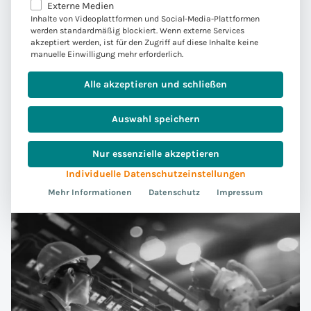
Externe Medien
Inhalte von Videoplattformen und Social-Media-Plattformen
EAM-Forum 2023
werden standardmäßig blockiert. Wenn externe Services
akzeptiert werden, ist für den Zugriff auf diese Inhalte keine
Wir freuen uns, Sie zu unserem diesjährigen
manuelle Einwilligung mehr erforderlich.
EAM-Forum vor Ort im RheinEnergieSTADION in
Alle akzeptieren und schließen
Köln am 28.09.2023 einzuladen. Das Motto:
Future Asset Management – integriert und
Auswahl speichern
intelligent…
Nur essenzielle akzeptieren
Convista Event
Weiterlesen
Individuelle Datenschutzeinstellungen
Mehr Informationen
Datenschutz
Impressum