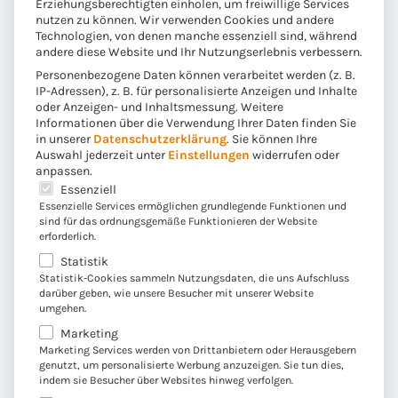
Erziehungsberechtigten einholen, um freiwillige Services
nutzen zu können. Wir verwenden Cookies und andere
Technologien, von denen manche essenziell sind, während
andere diese Website und Ihr Nutzungserlebnis verbessern.
Personenbezogene Daten können verarbeitet werden (z. B.
IP-Adressen), z. B. für personalisierte Anzeigen und Inhalte
oder Anzeigen- und Inhaltsmessung.
Weitere
Informationen über die Verwendung Ihrer Daten finden Sie
in unserer
Datenschutzerklärung
.
Sie können Ihre
Auswahl jederzeit unter
Einstellungen
widerrufen oder
anpassen.
Es folgt eine Liste der Service-Gruppen, für die eine E
Essenziell
Essenzielle Services ermöglichen grundlegende Funktionen und
sind für das ordnungsgemäße Funktionieren der Website
erforderlich.
Statistik
Statistik-Cookies sammeln Nutzungsdaten, die uns Aufschluss
darüber geben, wie unsere Besucher mit unserer Website
umgehen.
Marketing
Veranstaltung beginnt am 28. Sep.. 2023 um 10:00 Uhr
Marketing Services werden von Drittanbietern oder Herausgebern
28. Sep.. 2023 / 10:00 Uhr
genutzt, um personalisierte Werbung anzuzeigen. Sie tun dies,
indem sie Besucher über Websites hinweg verfolgen.
Enterpise Asset Management • Industrie • SAP