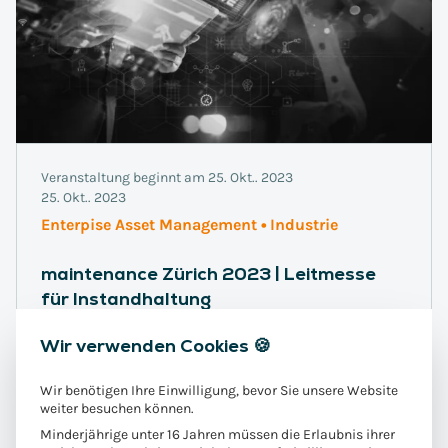
Veranstaltung beginnt am 25. Okt.. 2023
25. Okt.. 2023
Enterpise Asset Management • Industrie
maintenance Zürich 2023 | Leitmesse
für Instandhaltung
Wir sind zu Gast auf der Leitmesse für industrielle
Wir verwenden Cookies 🍪
Instandhaltung in Zürich.
Wir benötigen Ihre Einwilligung, bevor Sie unsere Website
weiter besuchen können.
Messe
Weiterlesen
Minderjährige unter 16 Jahren müssen die Erlaubnis ihrer