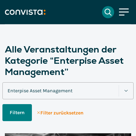
Kontakt
Suchen
EN
English
DE
Deutsch
Suchfeld
Alle Veranstaltungen der
Kategorie “Enterpise Asset
Suchen
Management”
Filtern
Filter zurücksetzen