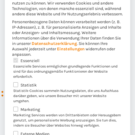
nutzen zu können. Wir verwenden Cookies und andere
des Höchstrechnungszins auch Auswirkungen auf das
Technologien, von denen manche essenziell sind, während
andere diese Website und Ihr Nutzungserlebnis verbessern.
Bestandsportfolio. Für das Bestandsportfolio ist eine
Personenbezogene Daten können verarbeitet werden (z. B.
genaue Umkehr der Effekte der letzten Senkung des
IP-Adressen), z. B. für personalisierte Anzeigen und Inhalte
Höchstrechnungszinses zu erwarten: die
oder Anzeigen- und Inhaltsmessung.
Weitere
Rentenfaktoren könnten wieder steigen und Dynamiken
Informationen über die Verwendung Ihrer Daten finden Sie
in unserer
Datenschutzerklärung
.
Sie können Ihre
mit den neuen Rechnungsgrundlagen mit höherem
Auswahl jederzeit unter
Einstellungen
widerrufen oder
Garantiezins erfolgen und sich so positiv für
anpassen.
Es folgt eine Liste der Service-Gruppen, für die eine E
Versicherungsnehmer auswirken. Voraussetzung dafür
Essenziell
Essenzielle Services ermöglichen grundlegende Funktionen und
ist natürlich, dass diese Änderungen durch die AGBs
sind für das ordnungsgemäße Funktionieren der Website
gedeckt sind.
erforderlich.
Statistik
Fazit
: Nimmt mit der
Statistik-Cookies sammeln Nutzungsdaten, die uns Aufschluss
darüber geben, wie unsere Besucher mit unserer Website
Erhöhung des
umgehen.
Marketing
Höchstrechnungszinses die
Marketing Services werden von Drittanbietern oder Herausgebern
klassische
genutzt, um personalisierte Werbung anzuzeigen. Sie tun dies,
indem sie Besucher über Websites hinweg verfolgen.
Lebensversicherung wieder
Externe Medien