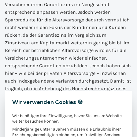
Versicherer ihren Garantiezins im Neugeschäft
entsprechend anpassen werden. Jedoch werden
Sparprodukte für die Altersvorsorge dadurch vermutlich
nicht wieder in den Fokus der Kundinnen und Kunden
rücken, da der Garantiezins im Vergleich zum
Zinsniveau am Kapitalmarkt weiterhin gering bleibt. Im
Bereich der betrieblichen Altersvorsorge wird es für die
Versicherungsunternehmen wieder einfacher,
entsprechende Garantien abzubilden. Jedoch haben sich
hier – wie bei der privaten Altersvorsorge – inzwischen
auch indexgebundene Varianten durchgesetzt. Damit ist
fraglich, ob die Anhebung des Höchstrechnungszinses
eine Rückkehr zu rein klassischen Produkten
Wir verwenden Cookies 🍪
begünstigt.
Wir benötigen Ihre Einwilligung, bevor Sie unsere Website
Für das Bestandsportfolio
weiter besuchen können.
Minderjährige unter 16 Jahren müssen die Erlaubnis ihrer
Erziehungsberechtigten einholen, um freiwillige Services
Neben den Tarifen des Neugeschäftes hat die Erhöhung