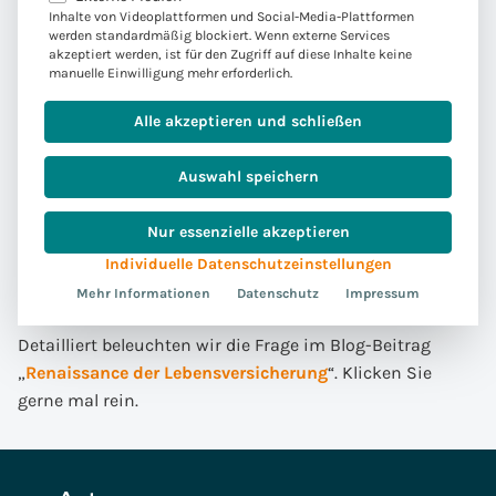
Fahrt auf?
Inhalte von Videoplattformen und Social-Media-Plattformen
werden standardmäßig blockiert. Wenn externe Services
akzeptiert werden, ist für den Zugriff auf diese Inhalte keine
manuelle Einwilligung mehr erforderlich.
Insgesamt bleibt abzuwarten, ob der
Höchstrechnungszins von 1 % zu einer Renaissance der
Alle akzeptieren und schließen
klassischen Lebensversicherung führt. Es liegt die
Vermutung nahe, dass Versicherungsnehmer in dieser
Auswahl speichern
schnelllebigen Zeit vorsichtig agieren und angesichts
deutlich höherer Zinsen am Kapitalmarkt weiterhin von
Nur essenzielle akzeptieren
klassischen Lebensversicherungen als Kapitalanlage
Individuelle Datenschutzeinstellungen
Abstand nehmen.
Mehr Informationen
Datenschutz
Impressum
Detailliert beleuchten wir die Frage im Blog-Beitrag
„
Renaissance der Lebensversicherung
“. Klicken Sie
gerne mal rein.