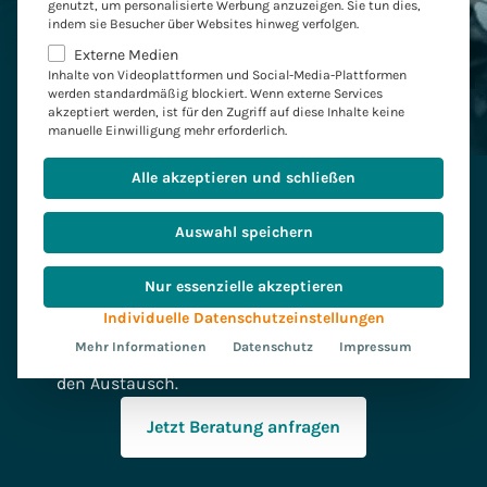
genutzt, um personalisierte Werbung anzuzeigen. Sie tun dies,
indem sie Besucher über Websites hinweg verfolgen.
Jetzt Video ansehen
Externe Medien
Inhalte von Videoplattformen und Social-Media-Plattformen
Mehr zu unserem Jubiläum
werden standardmäßig blockiert. Wenn externe Services
akzeptiert werden, ist für den Zugriff auf diese Inhalte keine
manuelle Einwilligung mehr erforderlich.
Alle akzeptieren und schließen
Kontaktieren
Sie uns
Auswahl speichern
gerne
Nur essenzielle akzeptieren
Haben Sie Fragen oder möchten Sie mehr über
Individuelle Datenschutzeinstellungen
unsere Services erfahren? Kontaktieren Sie
Mehr Informationen
Datenschutz
Impressum
uns – wir sind für Sie da und freuen uns auf
den Austausch.
Jetzt Beratung anfragen