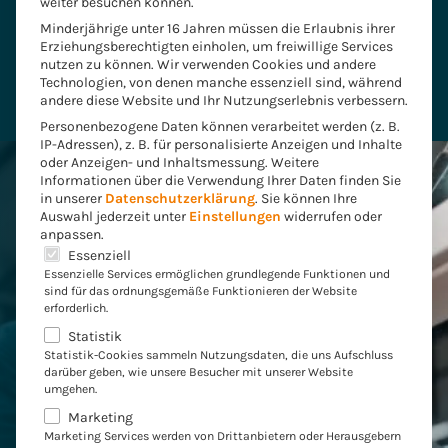
weiter besuchen können.
Minderjährige unter 16 Jahren müssen die Erlaubnis ihrer
Erziehungsberechtigten einholen, um freiwillige Services
nutzen zu können. Wir verwenden Cookies und andere
Technologien, von denen manche essenziell sind, während
andere diese Website und Ihr Nutzungserlebnis verbessern.
Personenbezogene Daten können verarbeitet werden (z. B.
IP-Adressen), z. B. für personalisierte Anzeigen und Inhalte
oder Anzeigen- und Inhaltsmessung.
Weitere
Informationen über die Verwendung Ihrer Daten finden Sie
Feiern Sie mit uns
25 Jahre
in unserer
Datenschutzerklärung
.
Sie können Ihre
Innovation und Wandel in der
Auswahl jederzeit unter
Einstellungen
widerrufen oder
anpassen.
Industrie
Es folgt eine Liste der Service-Gruppen, für die eine E
Essenziell
Essenzielle Services ermöglichen grundlegende Funktionen und
sind für das ordnungsgemäße Funktionieren der Website
Erfahren Sie mehr über unsere Geschichte und unsere
erforderlich.
Vision für die Zukunft. Sehen Sie, wie Convista auch in
Statistik
Statistik-Cookies sammeln Nutzungsdaten, die uns Aufschluss
den kommenden Jahrzehnten die Industrie verändern
darüber geben, wie unsere Besucher mit unserer Website
wird. Wir freuen uns, diesen besonderen Meilenstein mit
umgehen.
Ihnen zu teilen.
Marketing
Marketing Services werden von Drittanbietern oder Herausgebern