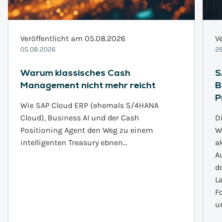
Veröffentlicht am 05.08.2026
V
05.08.2026
28
Warum klassisches Cash
S
Management nicht mehr reicht
B
P
Wie SAP Cloud ERP (ehemals S/4HANA
Cloud), Business AI und der Cash
D
Positioning Agent den Weg zu einem
W
intelligenten Treasury ebnen…
a
A
d
L
F
u