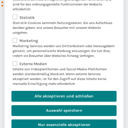
Wie also
vorgehen
, um
sind für das ordnungsgemäße Funktionieren der Website
erforderlich.
Dokumente nach PDF/UA-
Statistik
Standard zu erstellen?
Statistik-Cookies sammeln Nutzungsdaten, die uns Aufschluss
darüber geben, wie unsere Besucher mit unserer Website
umgehen.
Um barrierefreie Massendokumente nach PDF/UA-
Marketing
Standard umzusetzen, sind sowohl technische
Marketing Services werden von Drittanbietern oder Herausgebern
genutzt, um personalisierte Werbung anzuzeigen. Sie tun dies,
Anpassungen als auch organisatorische Veränderungen
indem sie Besucher über Websites hinweg verfolgen.
notwendig:
Externe Medien
Inhalte von Videoplattformen und Social-Media-Plattformen
werden standardmäßig blockiert. Wenn externe Services
1. Bestandsaufnahme und Analyse
akzeptiert werden, ist für den Zugriff auf diese Inhalte keine
manuelle Einwilligung mehr erforderlich.
Zuerst müssen alle Arten von Dokumenten erfasst
Alle akzeptieren und schließen
werden, die in großer Menge erstellt werden (z. B.
Policen, Rechnungen, Vertragsbedingungen).
Auswahl speichern
Dabei sollte auch das jährliche Volumen
analysiert werden, um ein Verständnis für den
Nur essenzielle akzeptieren