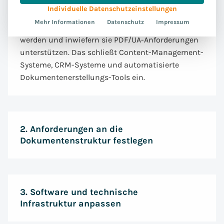
Anpassungsaufwand zu entwickeln. Überprüfen
Individuelle Datenschutzeinstellungen
Sie in diesem Schritt ebenfalls, welche IT-Systeme
Mehr Informationen
Datenschutz
Impressum
derzeit zur Dokumentenerstellung genutzt
werden und inwiefern sie PDF/UA-Anforderungen
unterstützen. Das schließt Content-Management-
Systeme, CRM-Systeme und automatisierte
Dokumentenerstellungs-Tools ein.
2. Anforderungen an die
Dokumentenstruktur festlegen
Legen Sie im zweiten Schritt Standards für
Tagging und Struktur fest. Jedes Dokument sollte
klar definierte Tags für Überschriften, Absätze,
3. Software und technische
Tabellen und Listen enthalten, um die Lesbarkeit
Infrastruktur anpassen
mit Screenreadern zu gewährleisten. Wie wollen