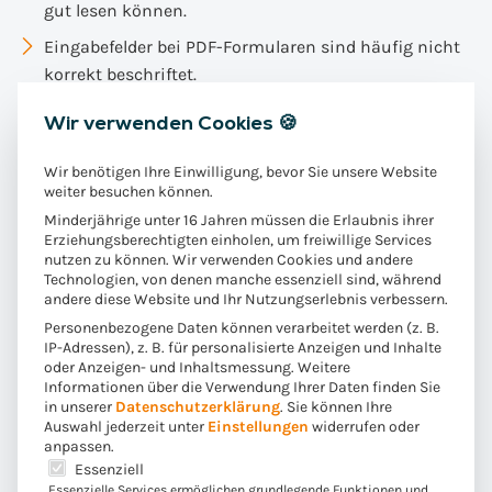
gut lesen können.
Eingabefelder bei PDF-Formularen sind häufig nicht
korrekt beschriftet.
Wir verwenden Cookies 🍪
Unabhängig von den technischen Anforderungen
kommt hinzu: Das BFSG fordert auch eine sprachliche
Wir benötigen Ihre Einwilligung, bevor Sie unsere Website
Barrierefreiheit, was gerade bei rechtlich komplexen
weiter besuchen können.
Versicherungsdokumenten eine Hürde darstellt.
Minderjährige unter 16 Jahren müssen die Erlaubnis ihrer
Erziehungsberechtigten einholen, um freiwillige Services
Versicherungen müssen auf Fachjargon verzichten oder
nutzen zu können. Wir verwenden Cookies und andere
klare Erklärungen bieten, um die Inhalte allgemein
Technologien, von denen manche essenziell sind, während
andere diese Website und Ihr Nutzungserlebnis verbessern.
verständlich zu machen. Darüber hinaus erfordern
barrierefreie PDFs ein umfassendes Testing mit
Personenbezogene Daten können verarbeitet werden (z. B.
IP-Adressen), z. B. für personalisierte Anzeigen und Inhalte
Screenreadern und anderen Hilfsmitteln, um die
oder Anzeigen- und Inhaltsmessung.
Weitere
tatsächliche Zugänglichkeit zu überprüfen. Dies kann
Informationen über die Verwendung Ihrer Daten finden Sie
in unserer
Datenschutzerklärung
.
Sie können Ihre
zeit- und ressourcenintensiv sein und ist neben dem
Auswahl jederzeit unter
Einstellungen
widerrufen oder
eigentlichen Alltagsgeschäft zu stemmen.
anpassen.
Es folgt eine Liste der Service-Gruppen, für die eine E
Essenziell
Essenzielle Services ermöglichen grundlegende Funktionen und