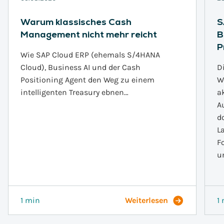
Warum klassisches Cash
S
Management nicht mehr reicht
B
P
Wie SAP Cloud ERP (ehemals S/4HANA
Cloud), Business AI und der Cash
D
Positioning Agent den Weg zu einem
W
intelligenten Treasury ebnen…
a
A
d
L
F
u
1 min
Weiterlesen
1