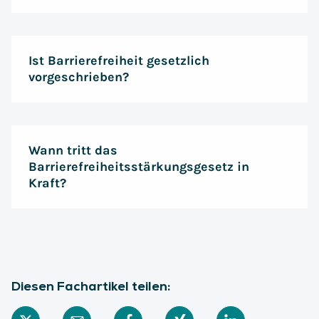
Ist Barrierefreiheit gesetzlich
vorgeschrieben?
Ja, nach dem BFSG
(Barrierefreiheitsstärkungsgesetz) müssen
Unternehmen ihre Websites, Apps, Kundenportale
Wann tritt das
und digitale Geschäftskommunikation sowie
Barrierefreiheitsstärkungsgesetz in
Kraft?
Services barrierefrei gestalten.
Ab dem 28. Juni 2025.
Diesen Fachartikel teilen: