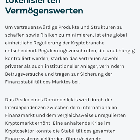
tokenisierten
insbesondere bei stark schwankenden
darin, dass der Wert eines Utility Tokens stark von
eingestuft werden.
Vermögenswerten
Marktpreisen.
der Nutzung der zugrunde liegenden Plattform
abhängt. Bei einem Rückgang der Nutzung kann
Um vertrauenswürdige Produkte und Strukturen zu
der Token im Wert sinken oder gar wertlos werden.
schaffen sowie Risiken zu minimieren, ist eine global
einheitliche Regulierung der Kryptobranche
entscheidend. Regulierungsvorschriften, die unabhängig
kontrolliert werden, stärken das Vertrauen sowohl
privater als auch institutioneller Anleger, verhindern
Betrugsversuche und tragen zur Sicherung der
Finanzstabilität des Marktes bei.
Das Risiko eines Dominoeffekts wird durch die
Interdependenzen zwischen dem internationalen
Finanzmarkt und dem vergleichsweise unregulierten
Kryptomarkt erhöht: Eine anhaltende Krise im
Kryptosektor könnte die Stabilität des gesamten
Finanzsystems gefährden. Ohne geeignete