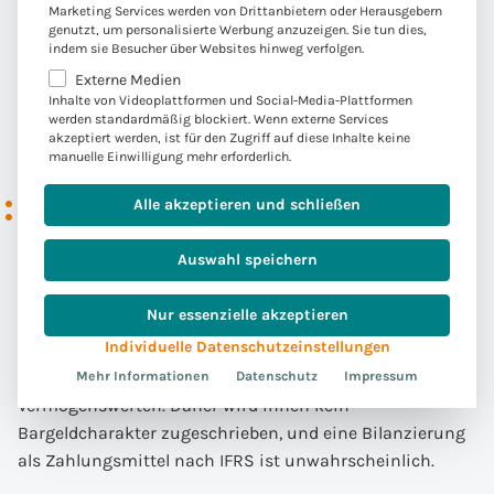
Bei der Bilanzierung ist die Halteabsicht entscheidend:
Marketing Services werden von Drittanbietern oder Herausgebern
Wenn das Unternehmen die Produkte oder
genutzt, um personalisierte Werbung anzuzeigen. Sie tun dies,
indem sie Besucher über Websites hinweg verfolgen.
Dienstleistungen nutzen möchte, handelt es sich um
Externe Medien
eine Vorauszahlung. Wenn der Token jedoch gehandelt
Inhalte von Videoplattformen und Social-Media-Plattformen
werden soll, ist die Bewertung als immaterieller
werden standardmäßig blockiert. Wenn externe Services
akzeptiert werden, ist für den Zugriff auf diese Inhalte keine
Vermögenswert gemäß IAS 38 erforderlich.
manuelle Einwilligung mehr erforderlich.
Bilanzierung von
Anlagetoken
Alle akzeptieren und schließen
Auswahl speichern
Neben Kryptowährungen gibt es auch andere
Kryptowerte, die digitale Forderungstitel oder
Nur essenzielle akzeptieren
Anlagegüter darstellen. Anlagetoken werden in der Regel
Individuelle Datenschutzeinstellungen
nicht als Tauschmittel verwendet, sondern verleihen
dem Inhaber Rechte an Eigentum oder physischen
Mehr Informationen
Datenschutz
Impressum
Vermögenswerten. Daher wird ihnen kein
Bargeldcharakter zugeschrieben, und eine Bilanzierung
als Zahlungsmittel nach IFRS ist unwahrscheinlich.