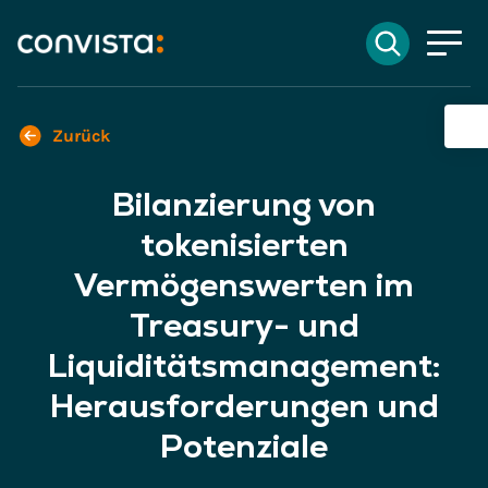
Kontakt
Suchen
EN
English
DE
Deutsch
Suchfeld
Zurück
Bilanzierung von
Suchen
tokenisierten
Vermögenswerten im
Treasury- und
Liquiditätsmanagement:
Herausforderungen und
Potenziale