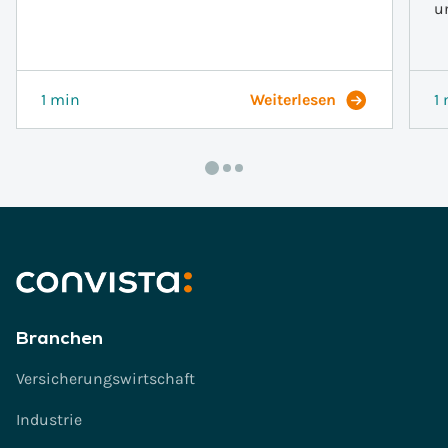
u
1 min
Weiterlesen
1
Branchen
Versicherungswirtschaft
Industrie