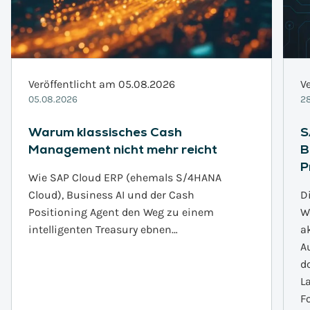
Veröffentlicht am 05.08.2026
V
05.08.2026
28
Warum klassisches Cash
S
Management nicht mehr reicht
B
P
Wie SAP Cloud ERP (ehemals S/4HANA
Cloud), Business AI und der Cash
D
Positioning Agent den Weg zu einem
W
intelligenten Treasury ebnen…
a
A
d
L
F