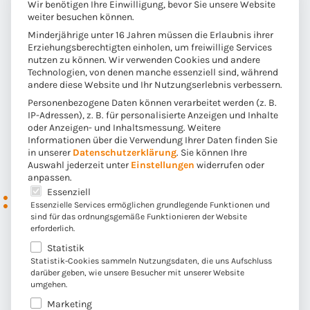
Je nach Ausprägung und Anwendung des Tokens können
Wir benötigen Ihre Einwilligung, bevor Sie unsere Website
weiter besuchen können.
spezifische Vorschläge für die Rechnungslegung
Minderjährige unter 16 Jahren müssen die Erlaubnis ihrer
abgeleitet werden. Diese werden im Folgenden für die
Erziehungsberechtigten einholen, um freiwillige Services
einzelnen Kategorien näher erläutert. Es ist zu beachten,
nutzen zu können. Wir verwenden Cookies und andere
dass einige Kryptowerte Eigenschaften mehrerer
Technologien, von denen manche essenziell sind, während
andere diese Website und Ihr Nutzungserlebnis verbessern.
Kategorien kombinieren können, sogenannte „hybride
Personenbezogene Daten können verarbeitet werden (z. B.
Token“, die jedoch nicht Teil dieser Betrachtung sind.
IP-Adressen), z. B. für personalisierte Anzeigen und Inhalte
Darüber hinaus werden andere abgeleitete
oder Anzeigen- und Inhaltsmessung.
Weitere
Informationen über die Verwendung Ihrer Daten finden Sie
Anlageinstrumente wie Krypto Währungsfonds in
in unserer
Datenschutzerklärung
.
Sie können Ihre
diesem Kontext nicht weiter behandelt.
Auswahl jederzeit unter
Einstellungen
widerrufen oder
anpassen.
Es folgt eine Liste der Service-Gruppen, für die eine E
Essenziell
Bilanzierung von
Essenzielle Services ermöglichen grundlegende Funktionen und
Nutzungstoken
sind für das ordnungsgemäße Funktionieren der Website
erforderlich.
Statistik
Nutzungstoken (Utility-Token) gewähren Inhabern meist
Statistik-Cookies sammeln Nutzungsdaten, die uns Aufschluss
darüber geben, wie unsere Besucher mit unserer Website
das Recht auf Zugang zu bestimmten Produkten oder
umgehen.
Dienstleistungen und stellen oft eine Vorauszahlung dar.
Marketing