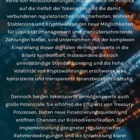
Reihe von Herausforderungen, insbesondere im Hinblick
auf die Vielfalt der Tokenarten und die damit
verbundenen regulatorischen Unsicherheiten. Während
Stablecoins und Kryptowährungen neue Möglichkeiten
für Liquiditätsmanagement und grenzüberschreitende
Zahlungen bieten, sind Unternehmen mit der komplexen
Einordnung dieser digitalen Vermögenswerte in die
Bilanz konfrontiert. Insbesondere die noch
unvollständige Standardisierung und die hohe
Volatilität von Kryptowährungen erschweren eine
konsistente und transparente Finanzberichterstattung.
Dennoch bergen tokenisierte Vermögenswerte auch
große Potenziale: Sie erhöhen die Effizienz von Treasury-
Prozessen, bieten neue Finanzierungsquellen und
eröffnen Chancen zur Risikodiversifikation. Die
Implementierung geeigneter regulatorischer
Rahmenbedingungen und die Entwicklung klarer