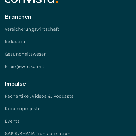
r
s
Branchen
t
ä
Versicherungswirtschaft
n
Industrie
d
n
Gesundheitswesen
i
s
Energiewirtschaft
*
Impulse
Fachartikel, Videos & Podcasts
Kundenprojekte
Events
SAP S/4HANA Transformation