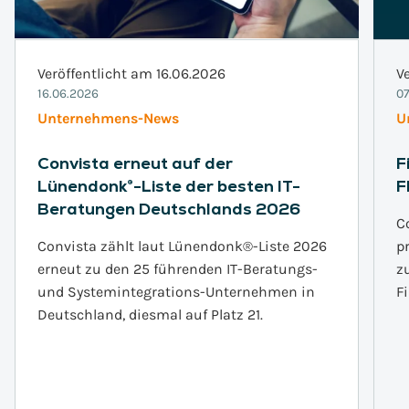
Veröffentlicht am 16.06.2026
V
16.06.2026
07
Unternehmens-News
U
Convista erneut auf der
F
Lünendonk®-Liste der besten IT-
F
Beratungen Deutschlands 2026
C
Convista zählt laut Lünendonk®-Liste 2026
p
erneut zu den 25 führenden IT-Beratungs-
z
und Systemintegrations-Unternehmen in
F
Deutschland, diesmal auf Platz 21.