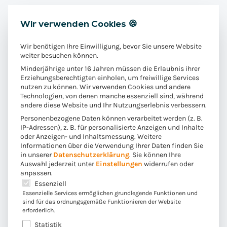
Buddy
Wir verwenden Cookies 🍪
You will never walk alone: Alle, die neu bei uns anfangen,
Wir benötigen Ihre Einwilligung, bevor Sie unsere Website
bekommen einen Buddy zur Seite – eine
weiter besuchen können.
Vertrauensperson, die alle kleinen und großen Fragen
Minderjährige unter 16 Jahren müssen die Erlaubnis ihrer
Erziehungsberechtigten einholen, um freiwillige Services
beantwortet und den Einstieg bei uns erleichtert.
nutzen zu können. Wir verwenden Cookies und andere
Technologien, von denen manche essenziell sind, während
andere diese Website und Ihr Nutzungserlebnis verbessern.
Mitgestaltung
Personenbezogene Daten können verarbeitet werden (z. B.
IP-Adressen), z. B. für personalisierte Anzeigen und Inhalte
oder Anzeigen- und Inhaltsmessung.
Weitere
Wir sind alle Entscheider:innen – denn bei Convista
Informationen über die Verwendung Ihrer Daten finden Sie
zählt jede Meinung. Wir freuen uns über jede:n, der/die
in unserer
Datenschutzerklärung
.
Sie können Ihre
sich aktiv einbringt und hilft, unser Unternehmen
Auswahl jederzeit unter
Einstellungen
widerrufen oder
anpassen.
weiterzuentwickeln.
Es folgt eine Liste der Service-Gruppen, für die eine E
Essenziell
Essenzielle Services ermöglichen grundlegende Funktionen und
sind für das ordnungsgemäße Funktionieren der Website
Achtsamkeit
erforderlich.
Statistik