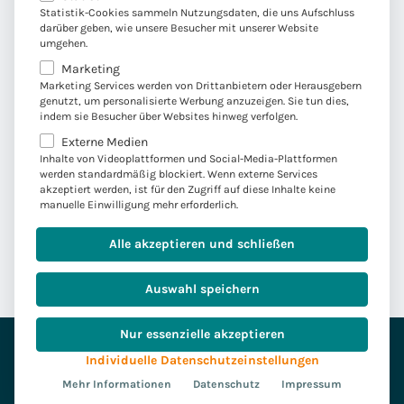
Bewusstes Leben und bewusstes Arbeiten stellen wir in
Statistik-Cookies sammeln Nutzungsdaten, die uns Aufschluss
darüber geben, wie unsere Besucher mit unserer Website
den Fokus. Das heißt, wir können im Arbeitsalltag an
umgehen.
Sporteinheiten teilnehmen, die unsere Gesundheit
Marketing
fördern.
Marketing Services werden von Drittanbietern oder Herausgebern
genutzt, um personalisierte Werbung anzuzeigen. Sie tun dies,
indem sie Besucher über Websites hinweg verfolgen.
Leadership-Training
Externe Medien
Inhalte von Videoplattformen und Social-Media-Plattformen
werden standardmäßig blockiert. Wenn externe Services
Es ist uns wichtig, ein einheitliches
akzeptiert werden, ist für den Zugriff auf diese Inhalte keine
Führungsverständnis zu haben, das zu unserer
manuelle Einwilligung mehr erforderlich.
Unternehmenskultur passt. All unsere Führungskräfte
Alle akzeptieren und schließen
durchlaufen unser eigenes Leadership-Training.
Auswahl speichern
Nur essenzielle akzeptieren
Individuelle Datenschutzeinstellungen
NACHHALTIGKEIT
Mehr Informationen
Datenschutz
Impressum