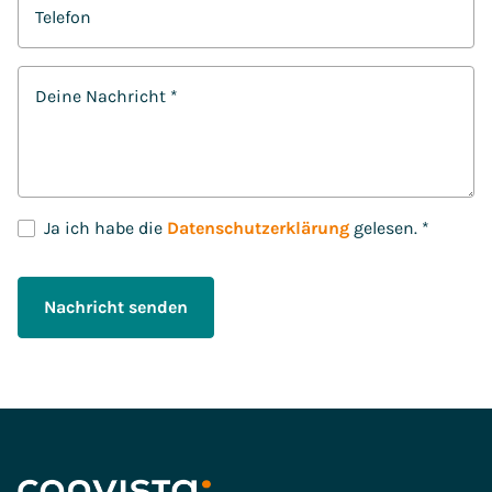
Telefon
Deine Nachricht
*
D
Ja ich habe die
Datenschutzerklärung
gelesen.
*
S
G
V
Nachricht senden
O
-
E
i
n
v
e