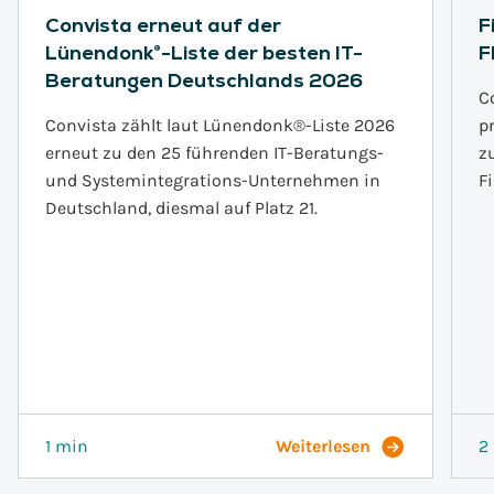
Convista erneut auf der
F
Lünendonk®-Liste der besten IT-
F
Beratungen Deutschlands 2026
C
Convista zählt laut Lünendonk®-Liste 2026
p
erneut zu den 25 führenden IT-Beratungs-
z
und Systemintegrations-Unternehmen in
F
Deutschland, diesmal auf Platz 21.
1 min
Weiterlesen
2