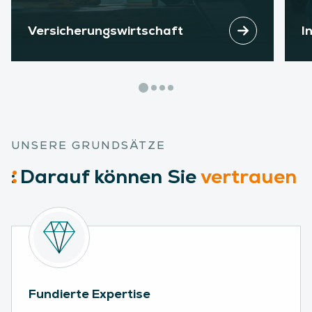
I
Versicherungs­wirtschaft
UNSERE GRUNDSÄTZE
:
Darauf
können Sie
vertrauen
Fundierte Expertise