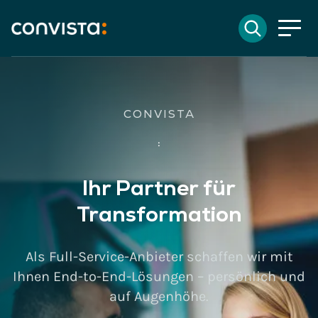
Kontakt
Suchen
EN
English
DE
Deutsch
Suchfeld
KARRIERE BEI CONVISTA
Suchen
:
Wir bieten mehr als nur
spannende Projekte
Werde jetzt Teil unseres Teams!