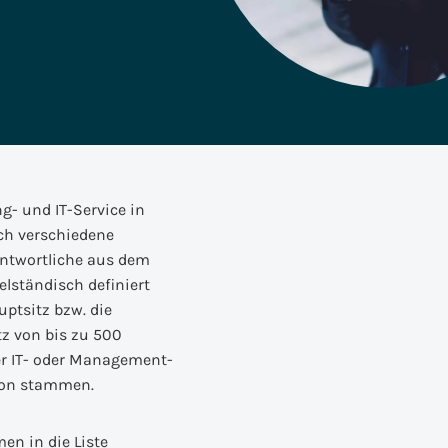
SAC, Data Analytics &
Faktor Zehn
Unternehmensplanung
SAP für Versicherungen
Business Technology
Platform
g- und IT-Service in
ch verschiedene
antwortliche aus dem
lständisch definiert
ptsitz bzw. die
z von bis zu 500
r IT- oder Management-
tion stammen.
en in die Liste