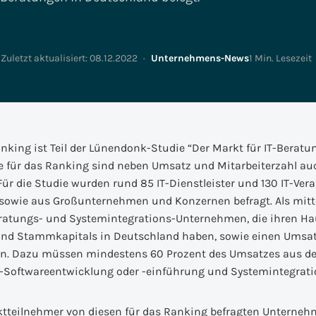
Vertrieb & Marketing
Enterprise Asset
Versicherungs-IT
Management
People & Process
Zuletzt aktualisiert:
08.12.2022
·
Unternehmens-News
1 Min. Lesezeit
Transformation
Smart Metering
strie: S/4Insights
Digital Innovation Lab
SCM-Insights
Referenzen
Impulse
ing ist Teil der Lünendonk-Studie “Der Markt für IT-Beratun
e für das Ranking sind neben Umsatz und Mitarbeiterzahl au
r die Studie wurden rund 85 IT-Dienstleister und 130 IT-Ver
sowie aus Großunternehmen und Konzernen befragt. Als mitte
ratungs- und Systemintegrations-Unternehmen, die ihren Hau
und Stammkapitals in Deutschland haben, sowie einen Umsat
en. Dazu müssen mindestens 60 Prozent des Umsatzes aus de
al-Softwareentwicklung oder -einführung und Systemintegra
tteilnehmer von diesen für das Ranking befragten Unternehm