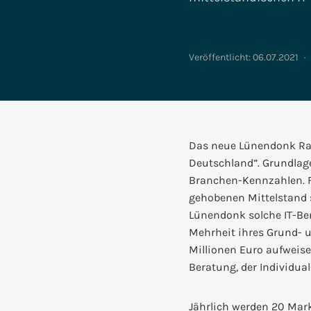
Metall- &
Kunststoffverarbeitung
Veröffentlicht:
06.07.2021
·
Non-Profit
Impulse
Magazin für Versicherungen: Edition
Magazin für die Indu
Referenzen
Podcast
Versicherungsmagazin
Impulse
Überblick Industrie 2026
Impulse
Magazin: S/4Insights
Magazin: 
Das neue Lünendonk Rank
Deutschland”. Grundlag
Branchen-Kennzahlen. Fü
gehobenen Mittelstand 
Lünendonk solche IT-Be
Mehrheit ihres Grund- 
Millionen Euro aufweis
Beratung, der Individu
Jährlich werden 20 Mark