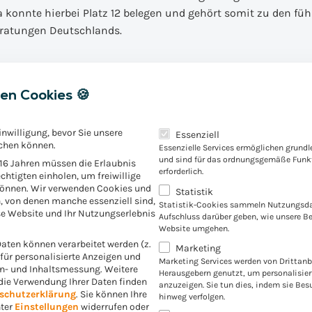
konnte hierbei Platz 12 belegen und gehört somit zu den fü
eratungen Deutschlands.
ing
en Cookies 🍪
Es folgt eine Liste der Servic
inwilligung, bevor Sie unsere
Essenziell
chen können.
Essenzielle Services ermöglichen grund
len:
und sind für das ordnungsgemäße Funkt
 16 Jahren müssen die Erlaubnis
erforderlich.
chtigten einholen, um freiwillige
können. Wir verwenden Cookies und
Statistik
, von denen manche essenziell sind,
Statistik-Cookies sammeln Nutzungsda
e Website und Ihr Nutzungserlebnis
Aufschluss darüber geben, wie unsere B
Website umgehen.
ten können verarbeitet werden (z.
Marketing
. für personalisierte Anzeigen und
Marketing Services werden von Drittanb
en- und Inhaltsmessung.
Weitere
Herausgebern genutzt, um personalisie
die Verwendung Ihrer Daten finden
anzuzeigen. Sie tun dies, indem sie Bes
schutzerklärung
.
Sie können Ihre
hinweg verfolgen.
nter
Einstellungen
widerrufen oder