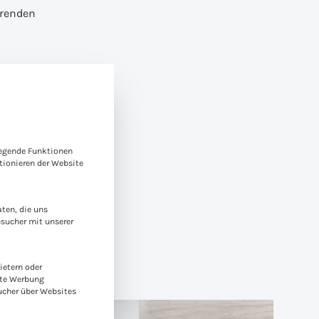
hrenden
e-Gruppen, für die eine Einwilligung erteilt werden kann. Die
legende Funktionen
ionieren der Website
ten, die uns
esucher mit unserer
ietern oder
rte Werbung
ucher über Websites