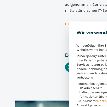
aufgenommen. Convista 
mittelständischen IT-B
Hier geht es zum Rank
Wir verwend
Wir benötigen Ihre E
Website weiter besu
Diesen Beitrag tei
Minderjährige unter
ihrer Erziehungsbere
Services nutzen zu 
andere Technologien
während andere dies
verbessern.
Personenbezogene Da
B. IP-Adressen), z. B
Inhalte oder Anzeig
Informationen über 
Sie in unserer
Daten
Auswahl jederzeit u