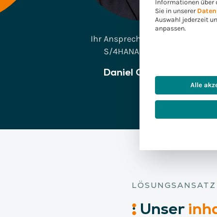
Informationen über 
Sie in unserer
Daten
Auswahl jederzeit u
anpassen.
Ihr Ansprechpartner für die
S/4HANA Einführung
Daniel Ottenberg
Alle akz
LÖSUNGSANSATZ
:
Unser
inha