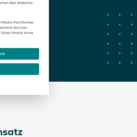
ucher über Websites
l-Media-Plattformen
externe Services
f diese Inhalte keine
ern
satz