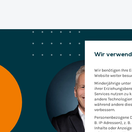
Wir verwend
Wir benötigen Ihre E
Website weiter besu
Minderjährige unter
ihrer Erziehungsbere
Services nutzen zu 
andere Technologien
während andere dies
verbessern.
Personenbezogene Da
B. IP-Adressen), z. B
Inhalte oder Anzeig