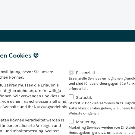
en Cookies 🍪
Es folgt eine Liste der Servic
inwilligung, bevor Sie unsere
Essenziell
chen können.
Essenzielle Services ermöglichen grund
und sind für das ordnungsgemäße Funkt
 16 Jahren müssen die Erlaubnis
KONTAKT
erforderlich.
chtigten einholen, um freiwillige
können. Wir verwenden Cookies und
Statistik
:
Wenn
Sie
Interess
, von denen manche essenziell sind,
Statistik-Cookies sammeln Nutzungsda
e Website und Ihr Nutzungserlebnis
Aufschluss darüber geben, wie unsere B
Conversion Factory
Website umgehen.
ten können verarbeitet werden (z.
Marketing
sich gerne
. für personalisierte Anzeigen und
Marketing Services werden von Drittanb
en- und Inhaltsmessung.
Weitere
Herausgebern genutzt, um personalisie