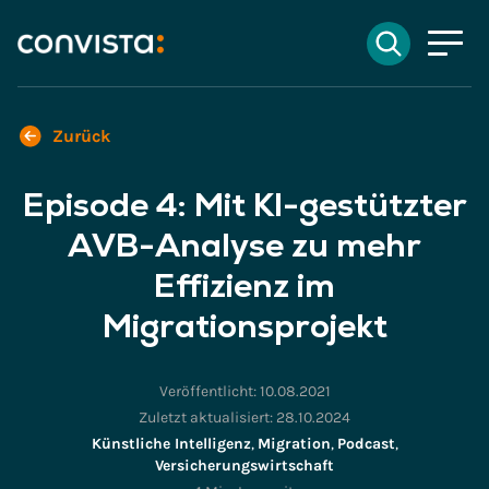
Kontakt
Suchen
EN
English
DE
Deutsch
Suchfeld
Zurück
Episode 4: Mit KI-gestützter
Suchen
AVB-Analyse zu mehr
Effizienz im
Migrationsprojekt
Veröffentlicht:
10.08.2021
Zuletzt aktualisiert:
28.10.2024
Künstliche Intelligenz
,
Migration
,
Podcast
,
Versicherungswirtschaft