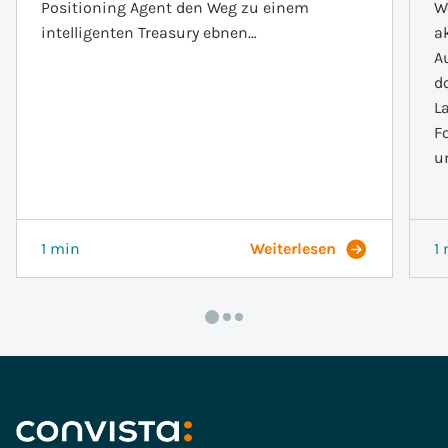
Positioning Agent den Weg zu einem
W
intelligenten Treasury ebnen…
a
A
d
L
F
u
1 min
Weiterlesen
1