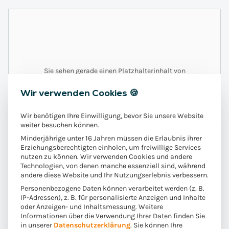
Sie sehen gerade einen Platzhalterinhalt von
Podigee
. Um auf den eigentlichen Inhalt zuzugreifen,
klicken Sie auf die Schaltfläche unten. Bitte beachten
Wir verwenden Cookies 🍪
Sie, dass dabei Daten an Drittanbieter weitergegeben
werden.
Wir benötigen Ihre Einwilligung, bevor Sie unsere Website
Mehr Informationen
weiter besuchen können.
Inhalt entsperren
Minderjährige unter 16 Jahren müssen die Erlaubnis ihrer
Erziehungsberechtigten einholen, um freiwillige Services
nutzen zu können. Wir verwenden Cookies und andere
Erforderlichen Service akzeptieren und
Technologien, von denen manche essenziell sind, während
Inhalte entsperren
andere diese Website und Ihr Nutzungserlebnis verbessern.
Personenbezogene Daten können verarbeitet werden (z. B.
IP-Adressen), z. B. für personalisierte Anzeigen und Inhalte
oder Anzeigen- und Inhaltsmessung.
Weitere
Informationen über die Verwendung Ihrer Daten finden Sie
in unserer
Datenschutzerklärung
.
Sie können Ihre