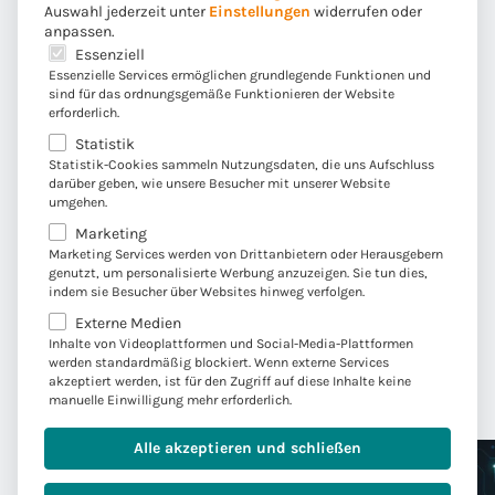
Auswahl jederzeit unter
Einstellungen
widerrufen oder
anpassen.
Es folgt eine Liste der Service-Gruppen, für die eine E
Essenziell
Essenzielle Services ermöglichen grundlegende Funktionen und
sind für das ordnungsgemäße Funktionieren der Website
erforderlich.
Statistik
Statistik-Cookies sammeln Nutzungsdaten, die uns Aufschluss
darüber geben, wie unsere Besucher mit unserer Website
umgehen.
Marketing
Marketing Services werden von Drittanbietern oder Herausgebern
Diesen Fachartikel teilen:
genutzt, um personalisierte Werbung anzuzeigen. Sie tun dies,
indem sie Besucher über Websites hinweg verfolgen.
Externe Medien
Inhalte von Videoplattformen und Social-Media-Plattformen
werden standardmäßig blockiert. Wenn externe Services
akzeptiert werden, ist für den Zugriff auf diese Inhalte keine
manuelle Einwilligung mehr erforderlich.
Alle akzeptieren und schließen