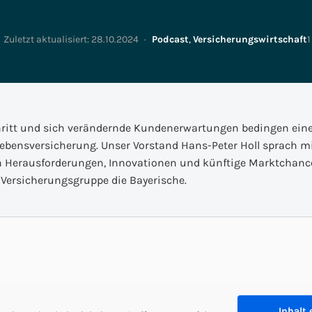
Vertrieb & Marketing
Enterprise Asset
Versicherungs-IT
Management
Zuletzt aktualisiert:
28.10.2024
·
Podcast
,
Versicherungswirtschaft
1
People & Process
Transformation
Smart Metering
strie: S/4Insights
Digital Innovation Lab
hritt und sich verändernde Kundenerwartungen bedingen eine
SCM-Insights
Referenzen
Impulse
Lebensversicherung. Unser Vorstand Hans-Peter Holl sprach m
en Herausforderungen, Innovationen und künftige Marktchanc
 Versicherungsgruppe die Bayerische.
Inhalt 