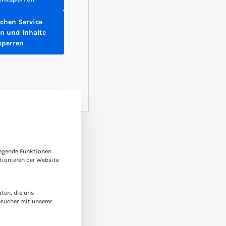
ichen Service
n und Inhalte
sperren
e-Gruppen, für die eine Einwilligung erteilt werden kann. Die
legende Funktionen
ionieren der Website
ten, die uns
esucher mit unserer