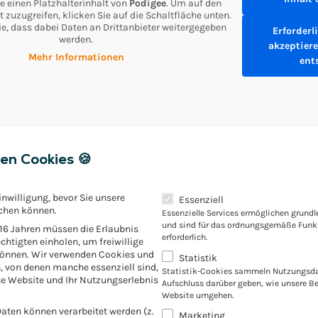
e einen Platzhalterinhalt von
Podigee
. Um auf den
t zuzugreifen, klicken Sie auf die Schaltfläche unten.
ie, dass dabei Daten an Drittanbieter weitergegeben
Erforderl
werden.
akzeptiere
Mehr Informationen
ent
en Cookies 🍪
Es folgt eine Liste der Servic
inwilligung, bevor Sie unsere
Essenziell
chen können.
Essenzielle Services ermöglichen grund
und sind für das ordnungsgemäße Funkt
 16 Jahren müssen die Erlaubnis
 teilen:
erforderlich.
chtigten einholen, um freiwillige
können. Wir verwenden Cookies und
Statistik
, von denen manche essenziell sind,
Statistik-Cookies sammeln Nutzungsda
e Website und Ihr Nutzungserlebnis
Aufschluss darüber geben, wie unsere B
Website umgehen.
ten können verarbeitet werden (z.
Marketing