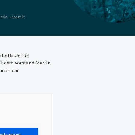
SAC, Data Analytics &
Faktor Zehn
Unternehmensplanung
 Min. Lesezeit
SAP für Versicherungen
Business Technology
Platform
 fortlaufende
it dem Vorstand Martin
en in der
entsperren