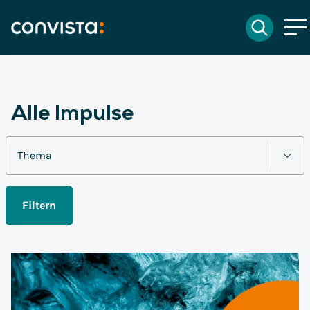
Kontakt
Suchen
EN
English
DE
Deutsch
Suchfeld
Alle Impulse
Suchen
Filtern