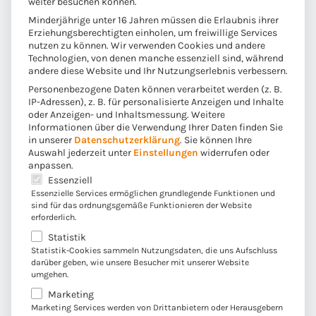
weiter besuchen können.
Minderjährige unter 16 Jahren müssen die Erlaubnis ihrer
Erziehungsberechtigten einholen, um freiwillige Services
nutzen zu können. Wir verwenden Cookies und andere
Technologien, von denen manche essenziell sind, während
andere diese Website und Ihr Nutzungserlebnis verbessern.
Personenbezogene Daten können verarbeitet werden (z. B.
IP-Adressen), z. B. für personalisierte Anzeigen und Inhalte
oder Anzeigen- und Inhaltsmessung.
Weitere
Informationen über die Verwendung Ihrer Daten finden Sie
in unserer
Datenschutzerklärung
.
Sie können Ihre
Auswahl jederzeit unter
Einstellungen
widerrufen oder
anpassen.
Es folgt eine Liste der Service-Gruppen, für die eine E
Essenziell
Essenzielle Services ermöglichen grundlegende Funktionen und
sind für das ordnungsgemäße Funktionieren der Website
erforderlich.
Veröffentlicht am 28.08.2025
Statistik
28.08.2025
Statistik-Cookies sammeln Nutzungsdaten, die uns Aufschluss
darüber geben, wie unsere Besucher mit unserer Website
umgehen.
FiDA-IT-Guide: APIs, Open Banking und
Marketing
FDSS im Überblick
Marketing Services werden von Drittanbietern oder Herausgebern