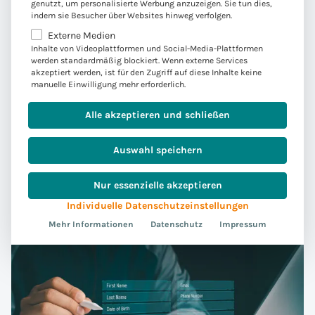
genutzt, um personalisierte Werbung anzuzeigen. Sie tun dies,
FiDA ist mehr als Regulierung, es ist ein IT-
indem sie Besucher über Websites hinweg verfolgen.
Projekt: Mit sicheren APIs, ISO 20022 und
Externe Medien
modernen IT-Standards wird ein kontrollierter
Inhalte von Videoplattformen und Social-Media-Plattformen
werden standardmäßig blockiert. Wenn externe Services
Zugang zu Finanzdaten ermöglicht. Wie sich IT-
akzeptiert werden, ist für den Zugriff auf diese Inhalte keine
Abteilungen von Versicherern auf FiDA vorbereiten
manuelle Einwilligung mehr erforderlich.
können, welche Rolle das Financial Data Sharing
Alle akzeptieren und schließen
Scheme…
Auswahl speichern
1 min
Weiterlesen
Nur essenzielle akzeptieren
Individuelle Datenschutzeinstellungen
Mehr Informationen
Datenschutz
Impressum