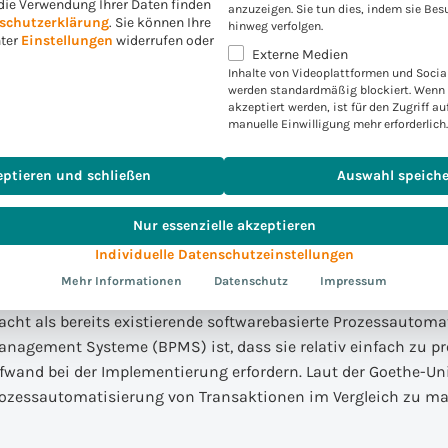
die Verwendung Ihrer Daten finden
anzuzeigen. Sie tun dies, indem sie Bes
fen, die für Aufgaben genutzt werden können, die zuvor nie o
schutzerklärung
.
Sie können Ihre
hinweg verfolgen.
nter
Einstellungen
widerrufen oder
nten.
Externe Medien
Inhalte von Videoplattformen und Socia
werden standardmäßig blockiert. Wenn 
 durch den Einsatz von RPA sollte genutzt werden, um die Fi
akzeptiert werden, ist für den Zugriff au
manuelle Einwilligung mehr erforderlich.
schen Zielen abzustimmen und sich auf Innovationsthemen z
ingen. Dadurch wird der Treasurer als Finanzberater agiere
eptieren und schließen
Auswahl speich
orgen, auf die sich zukünftige Entscheidungen stützen könn
Nur essenzielle akzeptieren
kunftspotential?
Individuelle Datenschutzeinstellungen
Mehr Informationen
Datenschutz
Impressum
macht als bereits existierende softwarebasierte Prozessauto
anagement Systeme (BPMS) ist, dass sie relativ einfach zu 
wand bei der Implementierung erfordern. Laut der Goethe-Uni
 Prozessautomatisierung von Transaktionen im Vergleich zu 