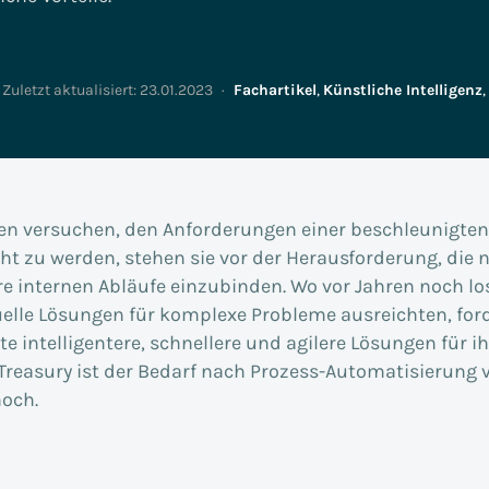
Vertrieb & Marketing
Enterprise Asset
Versicherungs-IT
Management
People & Process
Zuletzt aktualisiert:
23.01.2023
·
Fachartikel
,
Künstliche Intelligenz
,
Transformation
Smart Metering
strie: S/4Insights
Digital Innovation Lab
SCM-Insights
Referenzen
Impulse
 versuchen, den Anforderungen einer beschleunigt
ht zu werden, stehen sie vor der Herausforderung, die 
re internen Abläufe einzubinden. Wo vor Jahren noch lo
elle Lösungen für komplexe Probleme ausreichten, for
te intelligentere, schnellere und agilere Lösungen für i
Treasury ist der Bedarf nach Prozess-Automatisierung v
och.