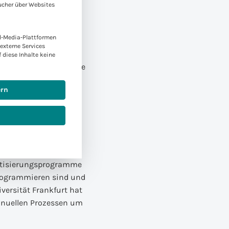
ucher über Websites
der nur kurz
l-Media-Plattformen
externe Services
nanzoperationen noch
f diese Inhalte keine
u konzentrieren um die
n und das Management
ern
en.
matisierungsprogramme
programmieren sind und
versität Frankfurt hat
manuellen Prozessen um