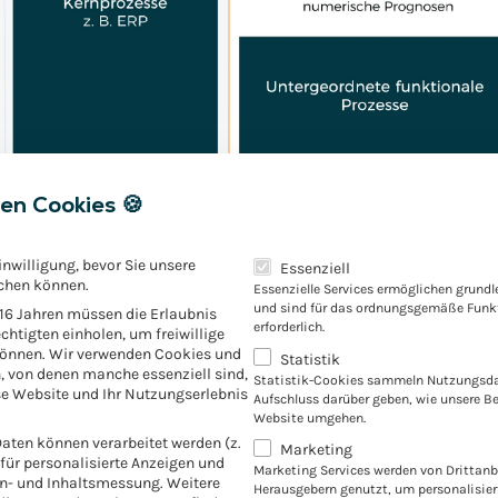
en Cookies 🍪
Es folgt eine Liste der Servic
inwilligung, bevor Sie unsere
Essenziell
chen können.
Essenzielle Services ermöglichen grund
und sind für das ordnungsgemäße Funkt
 16 Jahren müssen die Erlaubnis
z von RPA im Treasury: Neue
erforderlich.
chtigten einholen, um freiwillige
können. Wir verwenden Cookies und
Statistik
easurer
, von denen manche essenziell sind,
Statistik-Cookies sammeln Nutzungsda
e Website und Ihr Nutzungserlebnis
Aufschluss darüber geben, wie unsere B
Website umgehen.
tik führt oft zu Widerständen aufseiten der Mitarbeiter. Anst
ten können verarbeitet werden (z.
Marketing
. für personalisierte Anzeigen und
n, das die eigene Handlungsfreiheit einschränkt, sollte sie a
Marketing Services werden von Drittanb
en- und Inhaltsmessung.
Weitere
Herausgebern genutzt, um personalisie
urch die Übergabe repetitiver Aufgaben an die Roboterautoma