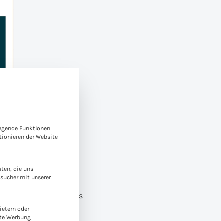
e-Gruppen, für die eine Einwilligung erteilt werden kann. Die
legende Funktionen
ionieren der Website
 Chancen
ten, die uns
esucher mit unserer
att die Veränderung als
ls Umstrukturierung
ietern oder
rte Werbung
tisierung werden