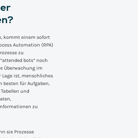
er
en?
n, kommt einem sofort
Process Automation (RPA)
Prozesse zu
“attended bots” noch
ere Überwachung im
r Lage ist, menschliches
m besten für Aufgaben,
 Tabellen und
aten,
Informationen zu
nn sie Prozesse