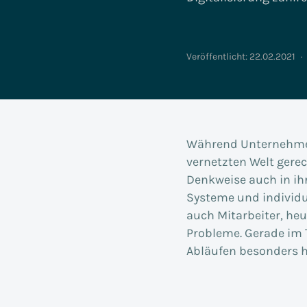
Metall- &
Kunststoffverarbeitung
Veröffentlicht:
22.02.2021
·
Non-Profit
Impulse
Magazin für Versicherungen: Edition
Magazin für die Indu
Referenzen
Podcast
Versicherungsmagazin
Impulse
Überblick Industrie 2026
Impulse
Magazin: S/4Insights
Magazin: 
Während Unternehmen
vernetzten Welt gerec
Denkweise auch in ih
Systeme und individu
auch Mitarbeiter, heu
Probleme. Gerade im 
Abläufen besonders h