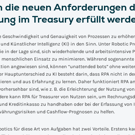
 die neuen Anforderungen d
rung im Treasury erfüllt werd
e Geschwindigkeit und Genauigkeit von Prozessen zu erhöhe
 und Künstlicher Intelligenz (KI) in den Sinn. Unter Robotic 
ie in der Lage sind, sich wiederholende und arbeitsintensive 
 menschlichen Einsatz zu minimieren. Während sogenannte 
ktion angewiesen sind, können “unattended bots” ohne weit
er Hauptunterschied zu KI besteht darin, dass RPA nicht in de
ieren und aus Erfahrung zu lernen. Daher funktioniert RPA a
orhersehbar sind, wie z. B. die Erleichterung der Nutzung von
ere kann RPA für Treasurer von Nutzen sein, um Rechnungsd
d Kreditinkasso zu handhaben oder bei der Erfassung von 
ährungsrisiken und Cashflow-Prognosen zu helfen.
tics für diese Art von Aufgaben hat zwei Vorteile. Erstens ka