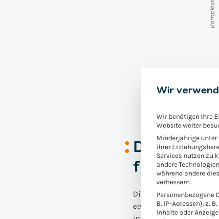
Wir verwend
Wir benötigen Ihre E
Website weiter besu
Minderjährige unter
Der Einsat
ihrer Erziehungsbere
Services nutzen zu 
für den Tr
andere Technologien
während andere dies
verbessern.
Die Einführung von Robo
Personenbezogene Da
B. IP-Adressen), z. B
etwas Invasives zu sehe
Inhalte oder Anzeig
interpretiert werden. D