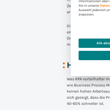
Informationen über 
Zeitkapazitäten geschaf
Sie in unserer
Daten
Auswahl jederzeit u
angegangen werden kon
anpassen.
Die neu gewonnene Zeit
enger mit den strategi
Organisation voranzubr
Alle akz
mit genauen Daten vers
Hat RPA Zu
Was RPA vorteilhafter 
wie Business Process M
keinen hohen Arbeitsauf
sich gezeigt, dass die
40-60% schneller ist.