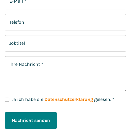
E-Mail
*
Telefon
Jobtitel
Ihre Nachricht
*
D
Ja ich habe die
Datenschutzerklärung
gelesen.
*
S
G
V
Nachricht senden
O