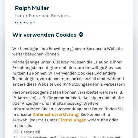
Ralph Müller
Leiter Financial Services
W&W AG
Wir verwenden Cookies 🍪
Wir benötigen Ihre Einwilligung, bevor Sie unsere Website
weiter besuchen können.
Minderjährige unter 16 Jahren müssen die Erlaubnis ihrer
Erziehungsberechtigten einholen, um freiwillige Services
nutzen zu können. Wir verwenden Cookies und andere
Technologien, von denen manche essenziell sind, während
andere diese Website und Ihr Nutzungserlebnis verbessern.
Personenbezogene Daten können verarbeitet werden (z. B.
IP-Adressen), z. B. für personalisierte Anzeigen und Inhalte
oder Anzeigen- und Inhaltsmessung.
Weitere
Informationen über die Verwendung Ihrer Daten finden Sie
in unserer
Datenschutzerklärung
.
Sie können Ihre
Auswahl jederzeit unter
Einstellungen
widerrufen oder
anpassen.
Es folgt eine Liste der Service-Gruppen, für die eine E
Essenziell
Essenzielle Services ermöglichen grundlegende Funktionen und