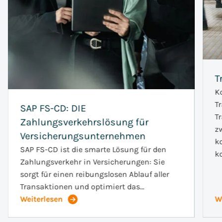
T
K
Convista Blog - Fachbeiträge und Videos
T
SAP FS-CD: DIE
T
Zahlungsverkehrslösung für
z
Versicherungsunternehmen
k
SAP FS-CD ist die smarte Lösung für den
k
Zahlungsverkehr in Versicherungen: Sie
sorgt für einen reibungslosen Ablauf aller
Transaktionen und optimiert das…
Weiterlesen
W