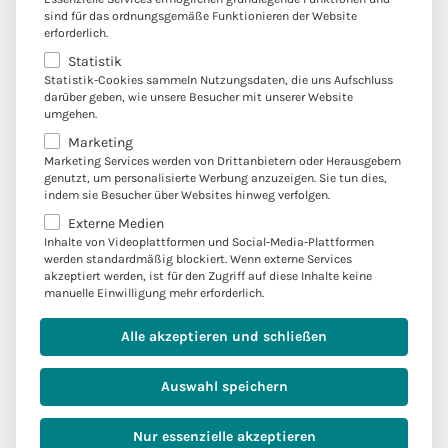
Über die W&W Gruppe
sind für das ordnungsgemäße Funktionieren der Website
erforderlich.
Statistik
Die Wüstenrot & Württembergische-Gruppe
Statistik-Cookies sammeln Nutzungsdaten, die uns Aufschluss
(W&W) zählt zu den führenden
darüber geben, wie unsere Besucher mit unserer Website
Finanzdienstleistern in Deutschland. Mit rund 6,5
umgehen.
Millionen Kunden und etwa 7.500 Mitarbeitenden
Marketing
vereint sie die Geschäftsfelder Wohnen und
Marketing Services werden von Drittanbietern oder Herausgebern
genutzt, um personalisierte Werbung anzuzeigen. Sie tun dies,
Versichern unter einem Dach.
indem sie Besucher über Websites hinweg verfolgen.
Externe Medien
Inhalte von Videoplattformen und Social-Media-Plattformen
Als integrierter Anbieter entlang der gesamten
werden standardmäßig blockiert. Wenn externe Services
Wertschöpfungskette setzt W&W seit vielen
akzeptiert werden, ist für den Zugriff auf diese Inhalte keine
Jahren auf moderne IT-Lösungen zur
manuelle Einwilligung mehr erforderlich.
Unterstützung ihrer Versicherungs- und
Alle akzeptieren und schließen
Zahlungsprozesse.
Auswahl speichern
Nur essenzielle akzeptieren