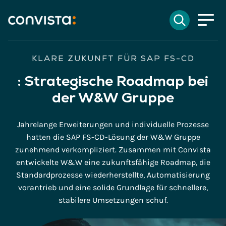
Kontakt
Suchen
EN
English
DE
Deutsch
Suchfeld
KLARE ZUKUNFT FÜR SAP FS-CD
:
Strategische Roadmap bei
der W&W Gruppe
Suchen
Jahrelange Erweiterungen und individuelle Prozesse
hatten die SAP FS-CD-Lösung der W&W Gruppe
zunehmend verkompliziert. Zusammen mit Convista
entwickelte W&W eine zukunftsfähige Roadmap, die
Standardprozesse wiederherstellte, Automatisierung
vorantrieb und eine solide Grundlage für schnellere,
stabilere Umsetzungen schuf.