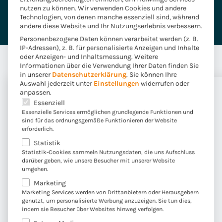
Thomas Haendly
nutzen zu können. Wir verwenden Cookies und andere
Technologien, von denen manche essenziell sind, während
andere diese Website und Ihr Nutzungserlebnis verbessern.
Personenbezogene Daten können verarbeitet werden (z. B.
IP-Adressen), z. B. für personalisierte Anzeigen und Inhalte
oder Anzeigen- und Inhaltsmessung.
Weitere
Informationen über die Verwendung Ihrer Daten finden Sie
in unserer
Datenschutzerklärung
.
Sie können Ihre
Auswahl jederzeit unter
Einstellungen
widerrufen oder
anpassen.
Es folgt eine Liste der Service-Gruppen, für die eine E
Essenziell
Die
Funktionen
von SAP
Essenzielle Services ermöglichen grundlegende Funktionen und
sind für das ordnungsgemäße Funktionieren der Website
Sustainability Footprint
erforderlich.
Statistik
Management
Statistik-Cookies sammeln Nutzungsdaten, die uns Aufschluss
darüber geben, wie unsere Besucher mit unserer Website
umgehen.
Folgende Funktionen stehen zusammenfassend zur
Marketing
Verfügung, wenn Unternehmen sich für die SAP
Marketing Services werden von Drittanbietern oder Herausgebern
Sustainability Lösung entscheiden:
genutzt, um personalisierte Werbung anzuzeigen. Sie tun dies,
indem sie Besucher über Websites hinweg verfolgen.