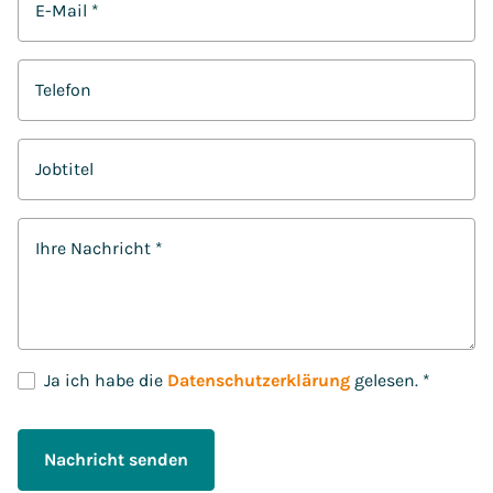
E-Mail
*
Telefon
Jobtitel
Ihre Nachricht
*
D
Ja ich habe die
Datenschutzerklärung
gelesen.
*
S
G
V
Nachricht senden
O