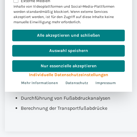
Externe Medien
Integration mit verschiedenen Businesssystemen
Inhalte von Videoplattformen und Social-Media-Plattformen
wie SAP S/4HANA, ECC, Business One etc.
werden standardmäßig blockiert. Wenn externe Services
akzeptiert werden, ist für den Zugriff auf diese Inhalte keine
Import von Emissionsdaten zum Beispiel aus
manuelle Einwilligung mehr erforderlich.
Lebenszyklusanalysedatenbanken in das SAP
Alle akzeptieren und schließen
Sustainability Footprint Management
Modellierung von Energieflüssen jedes einzelnen
Auswahl speichern
Produkts unter Berücksichtigung aller
Emissionsdaten
Nur essenzielle akzeptieren
Export von Fußabdruckinformationen als
Individuelle Datenschutzeinstellungen
Stammdaten nach SAP S/4HANA oder SAP
Mehr Informationen
Datenschutz
Impressum
S/4HANA Cloud
Durchführung von Fußabdruckanalysen
Berechnung der Transportfußabdrücke