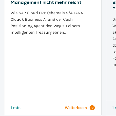
Management nicht mehr reicht
B
P
Wie SAP Cloud ERP (ehemals S/4HANA
Cloud), Business AI und der Cash
D
Positioning Agent den Weg zu einem
W
intelligenten Treasury ebnen…
a
A
d
L
F
u
1 min
Weiterlesen
1